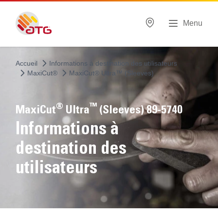
Menu
Accueil
Informations à destination des utilisateurs
MaxiCut®
MaxiCut® Ultra™ (Sleeves)
®
™
MaxiCut
Ultra
(Sleeves) 89-5740
Informations à
destination des
utilisateurs