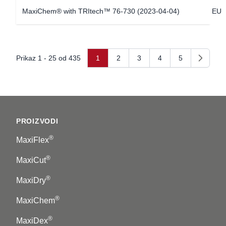
MaxiChem® with TRItech™ 76-730 (2023-04-04)
EU
Prikaz 1 - 25 od 435
1
2
3
4
5
Sljedeći
Footer
PROIZVODI
®
MaxiFlex
®
MaxiCut
®
MaxiDry
®
MaxiChem
®
MaxiDex