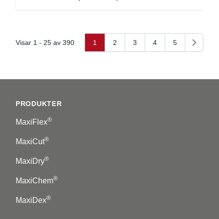
Visar 1 - 25 av 390
1
2
3
4
5
Nästa
Footer
PRODUKTER
®
MaxiFlex
®
MaxiCut
®
MaxiDry
®
MaxiChem
®
MaxiDex