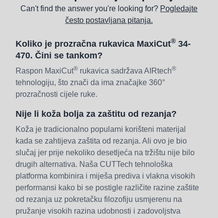
Can't find the answer you're looking for?
Pogledajte
često postavljana pitanja.
®
Koliko je prozračna rukavica MaxiCut
34-
470. Čini se tankom?
®
®
Raspon MaxiCut
rukavica sadržava AIRtech
tehnologiju, što znači da ima značajke 360°
prozračnosti cijele ruke.
Nije li koža bolja za zaštitu od rezanja?
Koža je tradicionalno popularni korišteni materijal
kada se zahtijeva zaštita od rezanja. Ali ovo je bio
slučaj jer prije nekoliko desetljeća na tržištu nije bilo
drugih alternativa. Naša CUTTech tehnološka
platforma kombinira i miješa prediva i vlakna visokih
performansi kako bi se postigle različite razine zaštite
od rezanja uz pokretačku filozofiju usmjerenu na
pružanje visokih razina udobnosti i zadovoljstva