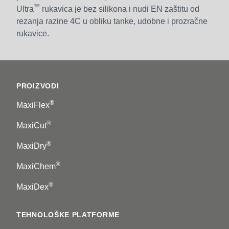
™
Ultra
rukavica je bez silikona i nudi EN zaštitu od
rezanja razine 4C u obliku tanke, udobne i prozračne
rukavice.
Footer
PROIZVODI
®
MaxiFlex
®
MaxiCut
®
MaxiDry
®
MaxiChem
®
MaxiDex
TEHNOLOŠKE PLATFORME