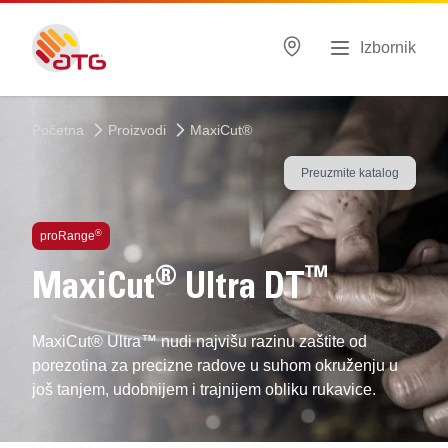
Izbornik
Početna
Proizvodi
MaxiCut®
Preuzmite katalog
®
proRange
®
™
MaxiCut
Ultra DT
MaxiCut® Ultra™ nudi najvišu razinu zaštite od
porezotina za precizne radove u suhom okruženju u
još tanjem, udobnijem i trajnijem obliku rukavice.