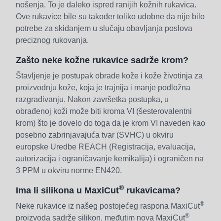
nošenja. To je daleko ispred ranijih kožnih rukavica.
Ove rukavice bile su također toliko udobne da nije bilo
potrebe za skidanjem u slučaju obavljanja poslova
preciznog rukovanja.
Zašto neke kožne rukavice sadrže krom?
Štavljenje je postupak obrade kože i kože životinja za
proizvodnju kože, koja je trajnija i manje podložna
razgrađivanju. Nakon završetka postupka, u
obrađenoj koži može biti kroma VI (šesterovalentni
krom) što je dovelo do toga da je krom VI naveden kao
posebno zabrinjavajuća tvar (SVHC) u okviru
europske Uredbe REACH (Registracija, evaluacija,
autorizacija i ograničavanje kemikalija) i ograničen na
3 PPM u okviru norme EN420.
®
Ima li silikona u MaxiCut
rukavicama?
®
Neke rukavice iz našeg postojećeg raspona MaxiCut
®
proizvoda sadrže silikon, međutim nova MaxiCut