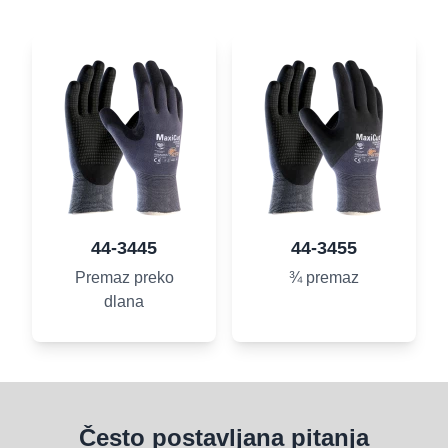
44-3445
44-3455
Premaz preko
¾ premaz
dlana
Često postavljana pitanja