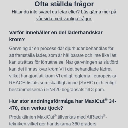
Ofta ställda frågor
Hittar du inte svaret du letar efter?
Läs gärna mer på
vår sida med vanliga frågor.
Varför innehåller en del läderhandskar
krom?
Garvning är en process där djurhudar behandlas för
att framställa läder, som är hållbarare och inte lika lätt
kan utsättas för förruttnelse. När garvningen är slutförd
kan det finnas kvar krom VI i det behandlade lädret
vilket har gjort att krom VI enligt reglerna i europeiska
REACH listats som skadligt ämne (SVHC) och enligt
bestämmelserna i EN420 begränsats till 3 ppm.
®
Hur stor andningsförmåga har MaxiCut
34-
470, den verkar tjock?
®
®
Produktlinjen MaxiCut
tillverkas med AIRtech
-
tekniken vilket ger handskarna 360 graders