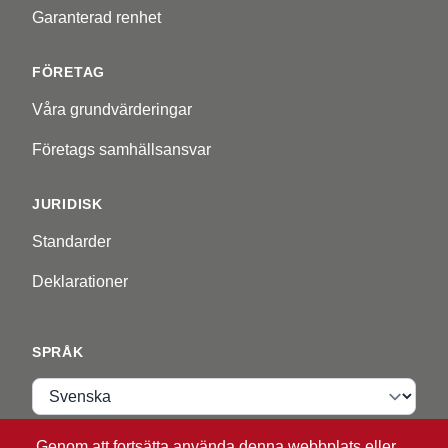
Garanterad renhet
FÖRETAG
Våra grundvärderingar
Företags samhällsansvar
JURIDISK
Standarder
Deklarationer
SPRÅK
Språk
Genom att fortsätta använda denna webbplats eller