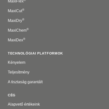
®
MaxiFlex
®
MaxiCut
®
MaxiDry
®
MaxiChem
®
MaxiDex
TECHNOLÓGIAI PLATFORMOK
Kényelem
Teljesítmény
A tisztaság garantált
CÉG
Alapvető értékeink