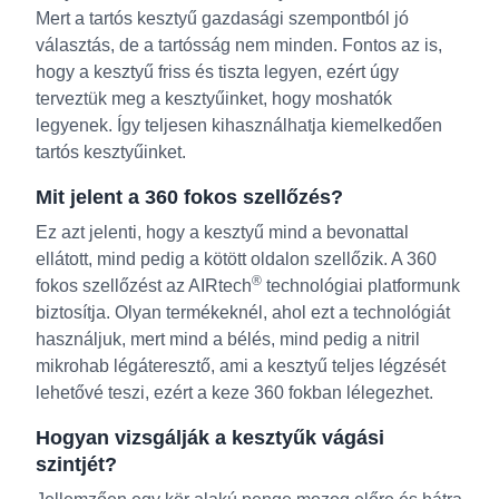
Mert a tartós kesztyű gazdasági szempontból jó
választás, de a tartósság nem minden. Fontos az is,
hogy a kesztyű friss és tiszta legyen, ezért úgy
terveztük meg a kesztyűinket, hogy moshatók
legyenek. Így teljesen kihasználhatja kiemelkedően
tartós kesztyűinket.
Mit jelent a 360 fokos szellőzés?
Ez azt jelenti, hogy a kesztyű mind a bevonattal
ellátott, mind pedig a kötött oldalon szellőzik. A 360
®
fokos szellőzést az AIRtech
technológiai platformunk
biztosítja. Olyan termékeknél, ahol ezt a technológiát
használjuk, mert mind a bélés, mind pedig a nitril
mikrohab légáteresztő, ami a kesztyű teljes légzését
lehetővé teszi, ezért a keze 360 fokban lélegezhet.
Hogyan vizsgálják a kesztyűk vágási
szintjét?