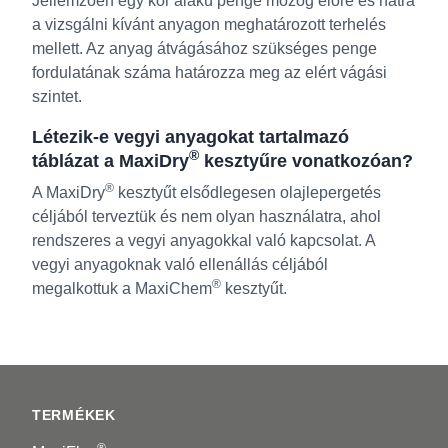
Jellemzően egy kör alakú penge mozog előre és hátra
a vizsgálni kívánt anyagon meghatározott terhelés
mellett. Az anyag átvágásához szükséges penge
fordulatának száma határozza meg az elért vágási
szintet.
Létezik-e vegyi anyagokat tartalmazó
®
táblázat a MaxiDry
kesztyűre vonatkozóan?
®
A MaxiDry
kesztyűt elsődlegesen olajlepergetés
céljából terveztük és nem olyan használatra, ahol
rendszeres a vegyi anyagokkal való kapcsolat. A
vegyi anyagoknak való ellenállás céljából
®
megalkottuk a MaxiChem
kesztyűt.
Footer
TERMÉKEK