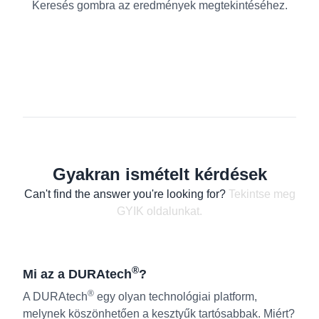
Keresés gombra az eredmények megtekintéséhez.
Gyakran ismételt kérdések
Can't find the answer you're looking for?
Tekintse meg
GYIK oldalunkat.
®
Mi az a DURAtech
?
®
A DURAtech
egy olyan technológiai platform,
melynek köszönhetően a kesztyűk tartósabbak. Miért?