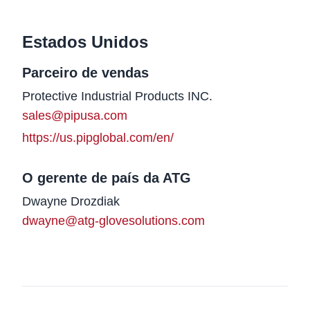
Estados Unidos
Parceiro de vendas
Nome
Protective Industrial Products INC.
Email
sales@pipusa.com
Website
https://us.pipglobal.com/en/
O gerente de país da ATG
Nome
Dwayne Drozdiak
Email
dwayne@atg-glovesolutions.com