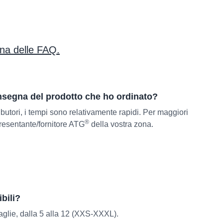
ina delle FAQ.
onsegna del prodotto che ho ordinato?
ributori, i tempi sono relativamente rapidi. Per maggiori
®
presentante/fornitore ATG
della vostra zona.
bili?
taglie, dalla 5 alla 12 (XXS-XXXL).