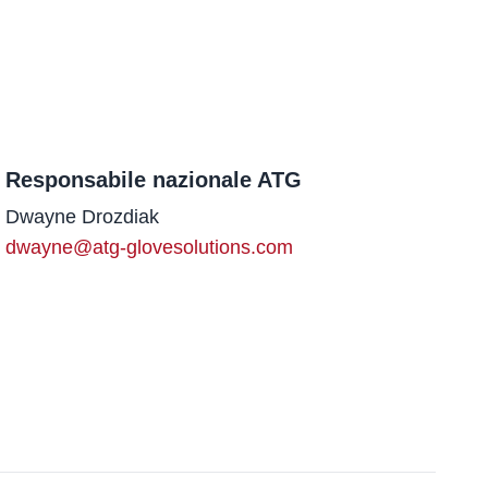
Responsabile nazionale ATG
Nome
Dwayne Drozdiak
E-mail
dwayne@atg-glovesolutions.com