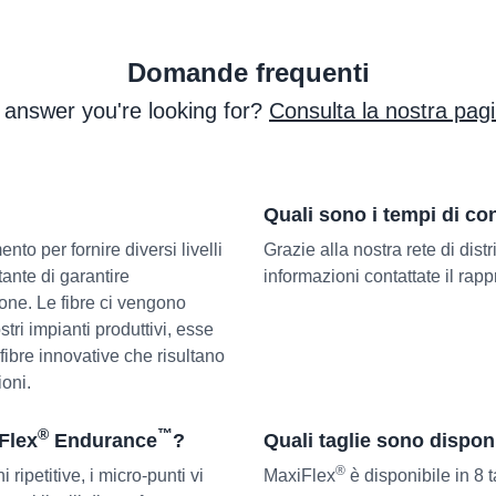
Domande frequenti
e answer you're looking for?
Consulta la nostra pag
Quali sono i tempi di c
nto per fornire diversi livelli
Grazie alla nostra rete di dist
tante di garantire
informazioni contattate il rap
ione. Le fibre ci vengono
tri impianti produttivi, esse
e fibre innovative che risultano
ioni.
®
™
Flex
Endurance
?
Quali taglie sono disponi
®
 ripetitive, i micro-punti vi
MaxiFlex
è disponibile in 8 