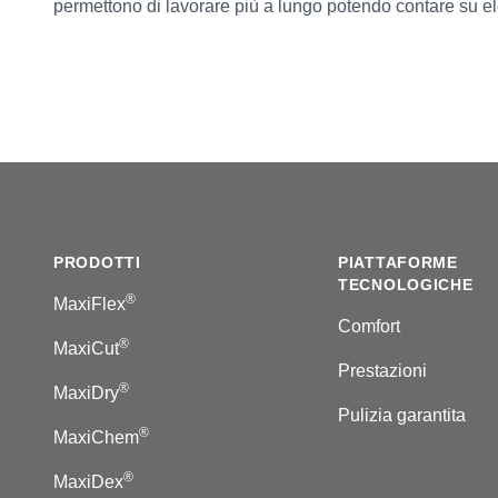
permettono di lavorare più a lungo potendo contare su elev
Footer
PRODOTTI
PIATTAFORME
TECNOLOGICHE
®
MaxiFlex
Comfort
®
MaxiCut
Prestazioni
®
MaxiDry
Pulizia garantita
®
MaxiChem
®
MaxiDex