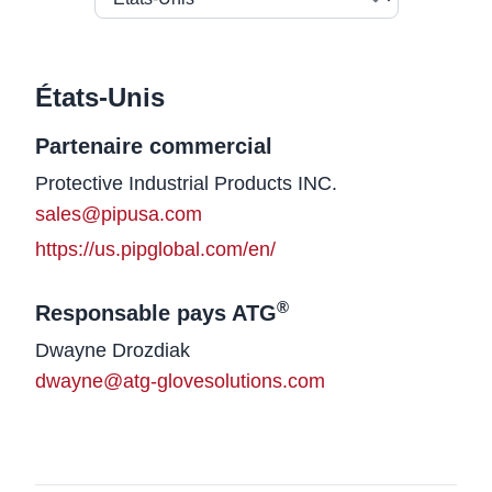
États-Unis
Partenaire commercial
Nom
Protective Industrial Products INC.
Courriel
sales@pipusa.com
Website
https://us.pipglobal.com/en/
®
Responsable pays ATG
Nom
Dwayne Drozdiak
Courriel
dwayne@atg-glovesolutions.com