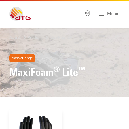
Meniu
Acasă
Produse
MaxiFoam®
classicRange
®
™
MaxiFoam
Lite