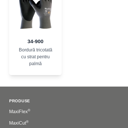
34-900
Bordură tricotată
cu strat pentru
palmă
Footer
PRODUSE
®
MaxiFlex
®
MaxiCut