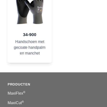
34-900
Handschoen met
gecoate handpalm
en manchet
Footer
PRODUCTEN
®
MaxiFlex
®
MaxiCut