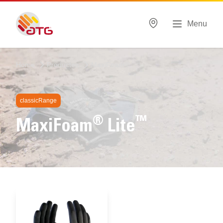
Menu
Home
Producten
MaxiFoam®
classicRange
®
™
MaxiFoam
Lite