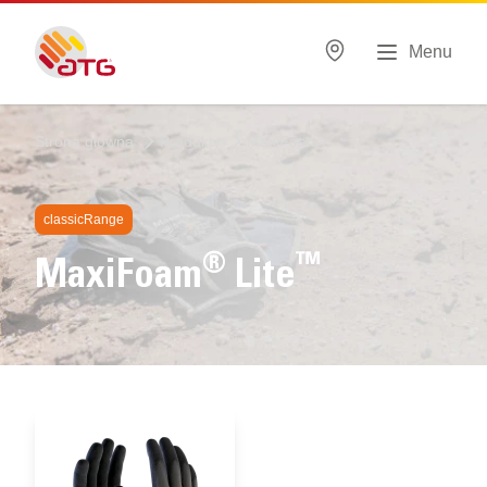
Menu
Strona główna
Produkty
MaxiFoam®
classicRange
®
™
MaxiFoam
Lite