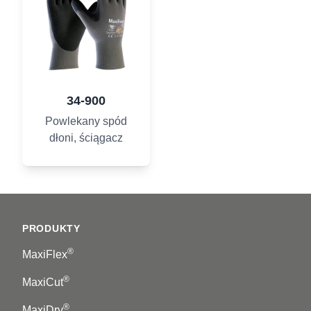
34-900
Powlekany spód
dłoni, ściągacz
Footer
PRODUKTY
®
MaxiFlex
®
MaxiCut
®
MaxiDry