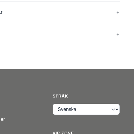
ar
8:
4121A
nsstämmelse
ad
SPRÅK
Språk
ner
VIP ZONE