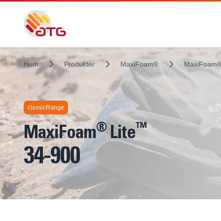
Hem
Produkter
MaxiFoam®
MaxiFoam®
classicRange
®
™
MaxiFoam
Lite
34-900