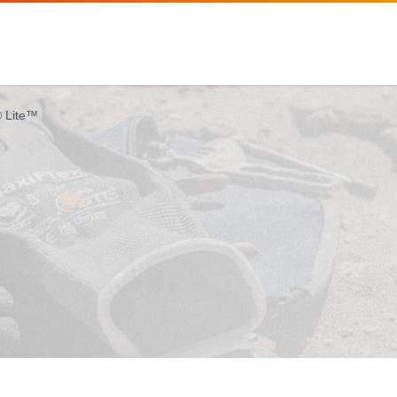
 Lite™