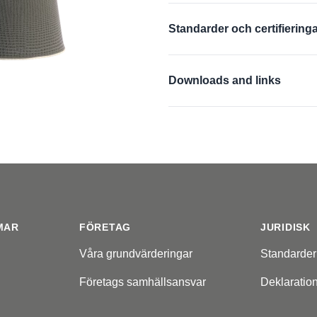
Silikonfri
Standarder och certifiering
EN 388:2016 + A1:201
Downloads and links
EU-Försäkran om övere
Materialsäkerhetsdatabl
Produktinformation
Användarinformation
MAR
FÖRETAG
JURIDISK
Våra grundvärderingar
Standarder
Företags samhällsansvar
Deklaratio