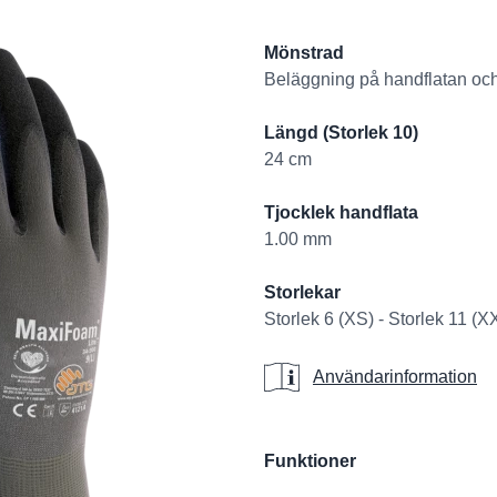
Product informati
Mönstrad
Beläggning på handflatan oc
Längd (Storlek 10)
24 cm
Tjocklek handflata
1.00 mm
Storlekar
Storlek 6 (XS) - Storlek 11 (X
Användarinformat
Användarinformation
Additional details
Funktioner