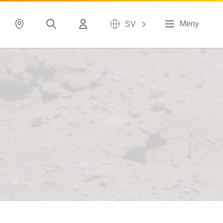
Meny
SV