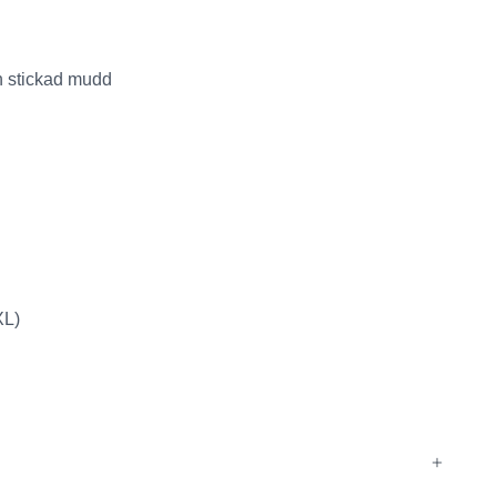
on
h stickad mudd
XL)
ion