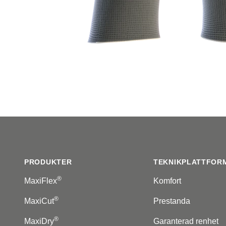
Footer
PRODUKTER
TEKNIKPLATTFOR
®
MaxiFlex
Komfort
®
MaxiCut
Prestanda
®
MaxiDry
Garanterad renhet