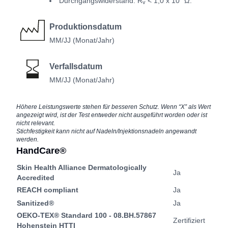
Durchgangswiderstand: R
< 1,0 x 10
Ω.
v
Produktionsdatum
MM/JJ (Monat/Jahr)
Verfallsdatum
MM/JJ (Monat/Jahr)
Höhere Leistungswerte stehen für besseren Schutz. Wenn “X” als Wert
angezeigt wird, ist der Test entweder nicht ausgeführt worden oder ist
nicht relevant.
Stichfestigkeit kann nicht auf Nadeln/Injektionsnadeln angewandt
werden.
HandCare®
Skin Health Alliance Dermatologically
Ja
Accredited
REACH compliant
Ja
Sanitized®
Ja
OEKO-TEX® Standard 100 - 08.BH.57867
Zertifiziert
Hohenstein HTTI