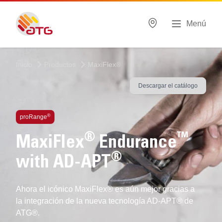
Menú
Inicio
Productos
MaxiFlex®
Descargar el catálogo
®
proRange
®
™
MaxiFlex
Endurance
®
with AD-APT
Ahora el icónico MaxiFlex® es aún mejor gracias a
la integración de la nueva tecnología AD-APT® de
ATG®.