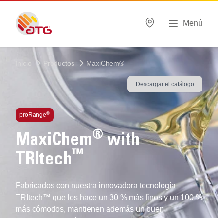
Menú
Inicio
Productos
MaxiChem®
Descargar el catálogo
®
proRange
®
MaxiChem
with
™
TRItech
Fabricados con nuestra innovadora tecnología
TRItech™ que los hace un 30 % más finos y un 100 %
más cómodos, mantienen además un buen