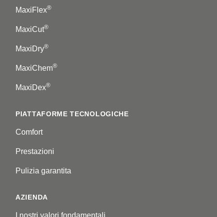
®
MaxiFlex
®
MaxiCut
®
MaxiDry
®
MaxiChem
®
MaxiDex
PIATTAFORME TECNOLOGICHE
Comfort
Prestazioni
Pulizia garantita
AZIENDA
I nostri valori fondamentali