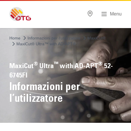
Menu
Home
Informazioni per l’utilizzatore
MaxiCut®
MaxiCut® Ultra™ with AD-APT®
®
™
®
MaxiCut
Ultra
with AD-APT
52-
6745FI
Informazioni per
l’utilizzatore