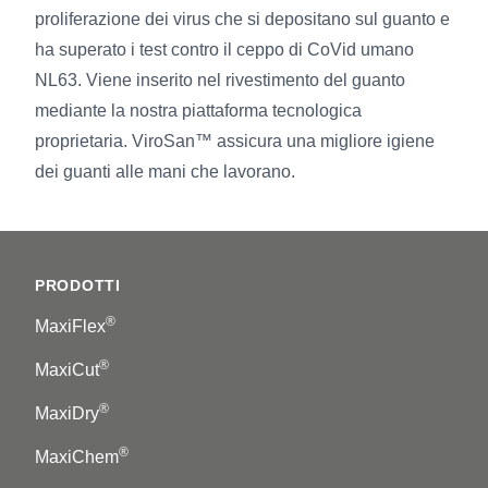
proliferazione dei virus che si depositano sul guanto e
ha superato i test contro il ceppo di CoVid umano
NL63. Viene inserito nel rivestimento del guanto
mediante la nostra piattaforma tecnologica
proprietaria. ViroSan™ assicura una migliore igiene
dei guanti alle mani che lavorano.
Footer
PRODOTTI
®
MaxiFlex
®
MaxiCut
®
MaxiDry
®
MaxiChem