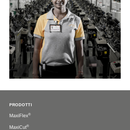
Footer
PRODOTTI
®
MaxiFlex
®
MaxiCut