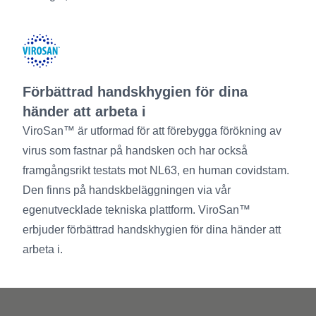
Förbättrad handskhygien för dina
händer att arbeta i
ViroSan™ är utformad för att förebygga förökning av
virus som fastnar på handsken och har också
framgångsrikt testats mot NL63, en human covidstam.
Den finns på handskbeläggningen via vår
egenutvecklade tekniska plattform. ViroSan™
erbjuder förbättrad handskhygien för dina händer att
arbeta i.
Footer