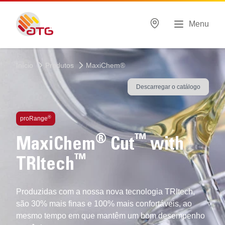
Menu
Início
Produtos
MaxiChem®
Descarregar o catálogo
®
proRange
®
™
MaxiChem
Cut
with
™
TRItech
Produzidas com a nossa nova tecnologia TRItech,
são 30% mais finas e 100% mais confortáveis, ao
mesmo tempo em que mantêm um bom desempenho