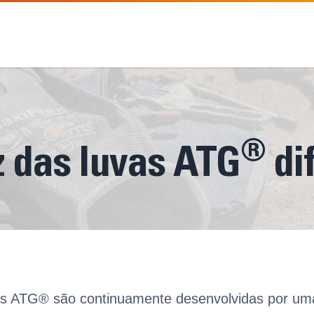
®
z das luvas ATG
di
as ATG® são continuamente desenvolvidas por uma