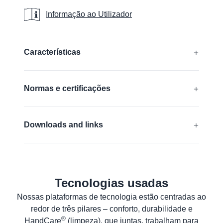
Informação ao Utilizador
Informação ao Utilizador
Additional details
Características
FDA compliant
Normas e certificações
EN 388:2016 + A1:2018:
4443C
Downloads and links
ANSI/ISEA 105 (2016):
A3
Declaração de conformidade UE
Saiba mais
ANSI Declaration of product compliance
Tecnologias usadas
Especificações Técnicas de Segurança do
Material
Nossas plataformas de tecnologia estão centradas ao
redor de três pilares – conforto, durabilidade e
Planilha de dados de produto
®
HandCare
(limpeza), que juntas, trabalham para