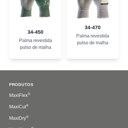
34-470
34-450
Palma revestida
Palma revestida
pulso de malha
pulso de malha
Footer
PRODUTOS
®
MaxiFlex
®
MaxiCut
®
MaxiDry