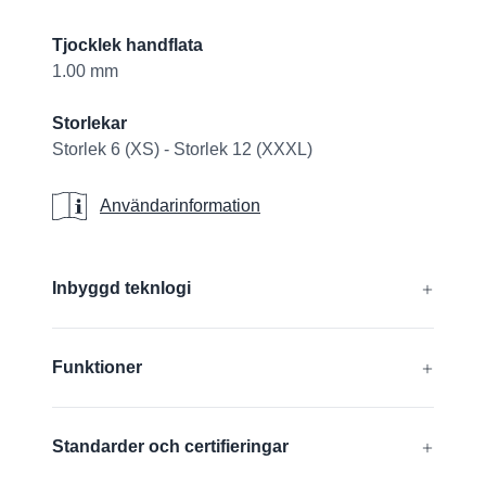
Tjocklek handflata
1.00 mm
Storlekar
Storlek 6 (XS) - Storlek 12 (XXXL)
Användarinformation
Användarinformation
Additional details
Inbyggd teknlogi
®
®
®
®
CUTtech
, AIRtech
, DURAtech
, ERGOtech
,
Funktioner
®
®
GRIPtech
, HandCare
Ta reda på mer
Silikonfri
Standarder och certifieringar
FDA compliant