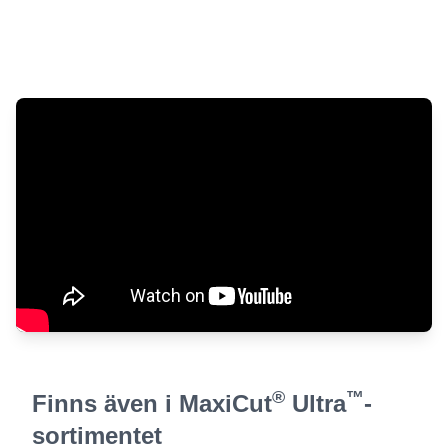
®
™
Finns även i MaxiCut
Ultra
-
sortimentet