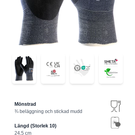
44-3755
44-3755
44-3755
44-3755
Product information
Mönstrad
¾ beläggning och stickad mudd
Längd (Storlek 10)
24.5 cm