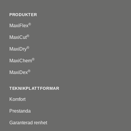
Footer
PRODUKTER
®
MaxiFlex
®
MaxiCut
®
MaxiDry
®
MaxiChem
®
MaxiDex
TEKNIKPLATTFORMAR
Komfort
Prestanda
Garanterad renhet