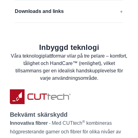
Kontakt med livsmedel (EU)
EN 388:2016 + A1:2018:
4442C
Downloads and links
Kompatibla med pekskärm
ANSI/ISEA 105 (2016):
A3
EU-Försäkran om överensstämmelse
Ta reda på mer
Livsmedelsdeklaration om produktens
överensstämmelse
Inbyggd teknlogi
Materialsäkerhetsdatablad
Våra teknologiplattformar vilar på tre pelare – komfort,
tålighet och HandCare™ (renlighet), vilket
Produktinformation
tillsammans ger en idealisk handskupplevelse för
Tvättanvisningar
varje användningsområde.
Användarinformation
Bekvämt skärskydd
®
Innovativa fibrer
- Med CUTtech
kombineras
högpresterande garner och fibrer för olika nivåer av