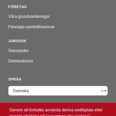
FÖRETAG
Våra grundvärderingar
Företags samhällsansvar
JURIDISK
Standarder
Deklarationer
SPRÅK
Språk
VIP ZONE
Genom att fortsätta använda denna webbplats eller