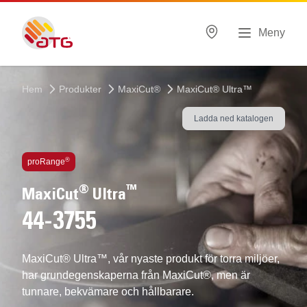
Meny
Hem
Produkter
MaxiCut®
MaxiCut® Ultra™
Ladda ned katalogen
Inbyggd teknlogi
®
proRange
®
™
MaxiCut
Ultra
44-3755
MaxiCut® Ultra™, vår nyaste produkt för torra miljöer,
har grundegenskaperna från MaxiCut®, men är
tunnare, bekvämare och hållbarare.