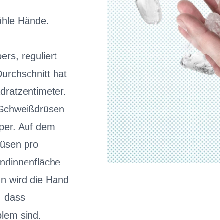
ühle Hände.
rs, reguliert
Durchschnitt hat
ratzentimeter.
Schweißdrüsen
rper. Auf dem
rüsen pro
andinnenfläche
n wird die Hand
, dass
lem sind.