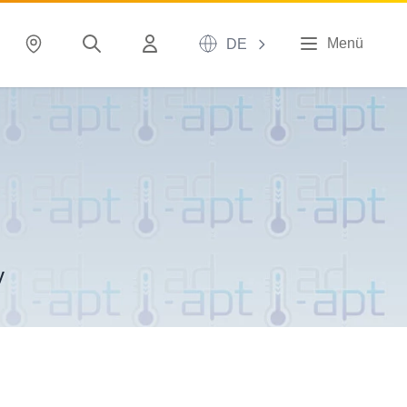
Menü
DE
v