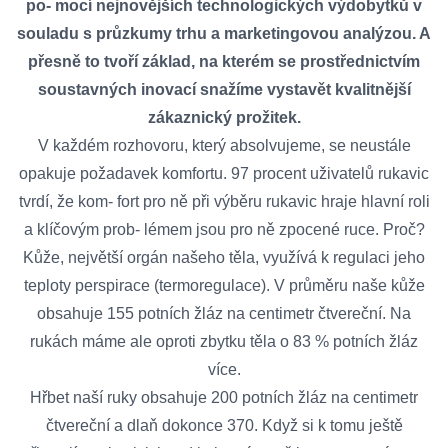
po- mocí nejnovějších technologických výdobytků v
souladu s průzkumy trhu a marketingovou analýzou. A
přesně to tvoří základ, na kterém se prostřednictvím
soustavných inovací snažíme vystavět kvalitnější
zákaznický prožitek.
V každém rozhovoru, který absolvujeme, se neustále
opakuje požadavek komfortu. 97 procent uživatelů rukavic
tvrdí, že kom- fort pro ně při výběru rukavic hraje hlavní roli
a klíčovým prob- lémem jsou pro ně zpocené ruce. Proč?
Kůže, největší orgán našeho těla, využívá k regulaci jeho
teploty perspirace (termoregulace). V průměru naše kůže
obsahuje 155 potních žláz na centimetr čtvereční. Na
rukách máme ale oproti zbytku těla o 83 % potních žláz
více.
Hřbet naší ruky obsahuje 200 potních žláz na centimetr
čtvereční a dlaň dokonce 370. Když si k tomu ještě