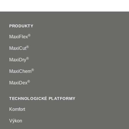
Footer
PRODUKTY
®
MaxiFlex
®
MaxiCut
®
MaxiDry
®
MaxiChem
®
MaxiDex
TECHNOLOGICKÉ PLATFORMY
Komfort
Výkon