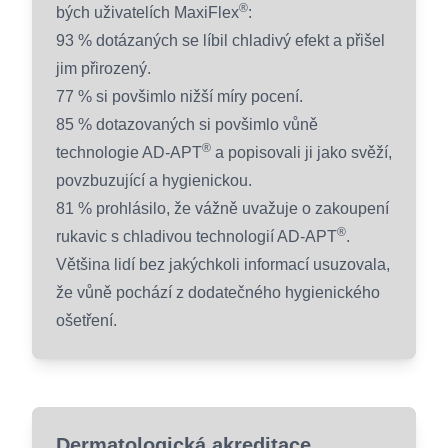
®
bých uživatelích MaxiFlex
:
93 % dotázaných se líbil chladivý efekt a přišel
jim přirozený.
77 % si povšimlo nižší míry pocení.
85 % dotazovaných si povšimlo vůně
®
technologie AD-APT
a popisovali ji jako svěží,
povzbuzující a hygienickou.
81 % prohlásilo, že vážně uvažuje o zakoupení
®
rukavic s chladivou technologií AD-APT
.
Většina lidí bez jakýchkoli informací usuzovala,
že vůně pochází z dodatečného hygienického
ošetření.
Dermatologická akreditace