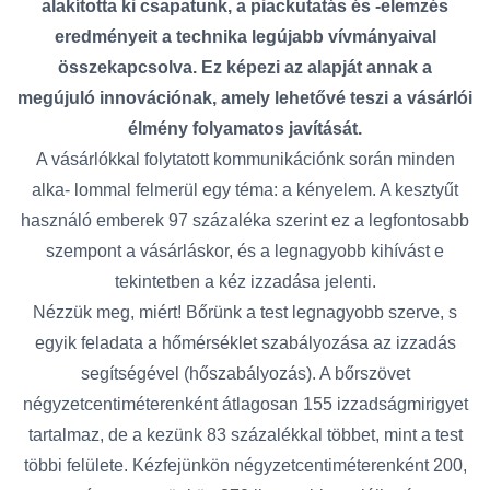
alakította ki csapatunk, a piackutatás és -elemzés
eredményeit a technika legújabb vívmányaival
összekapcsolva. Ez képezi az alapját annak a
megújuló innovációnak, amely lehetővé teszi a vásárlói
élmény folyamatos javítását.
A vásárlókkal folytatott kommunikációnk során minden
alka- lommal felmerül egy téma: a kényelem. A kesztyűt
használó emberek 97 százaléka szerint ez a legfontosabb
szempont a vásárláskor, és a legnagyobb kihívást e
tekintetben a kéz izzadása jelenti.
Nézzük meg, miért! Bőrünk a test legnagyobb szerve, s
egyik feladata a hőmérséklet szabályozása az izzadás
segítségével (hőszabályozás). A bőrszövet
négyzetcentiméterenként átlagosan 155 izzadságmirigyet
tartalmaz, de a kezünk 83 százalékkal többet, mint a test
többi felülete. Kézfejünkön négyzetcentiméterenként 200,