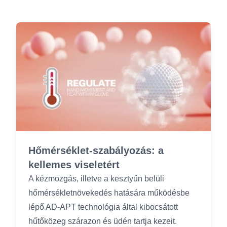
Hőmérséklet-szabályozás: a
kellemes viseletért
A kézmozgás, illetve a kesztyűn belüli
hőmérsékletnövekedés hatására működésbe
lépő AD-APT technológia által kibocsátott
hűtőközeg szárazon és üdén tartja kezeit.