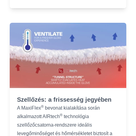
Szellőzés: a frissesség jegyében
®
A MaxiFlex
bevonat kialakítása során
®
alkalmazott AIRtech
technológia
szellőzőcsatorna-rendszere ideális
levegőminőséget és hőmérsékletet biztosít a