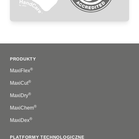
Footer
PRODUKTY
®
MaxiFlex
®
MaxiCut
®
MaxiDry
®
MaxiChem
®
MaxiDex
PLATFORMY TECHNOLOGICZNE