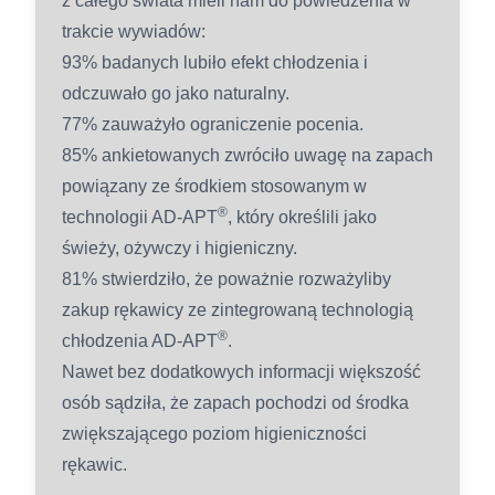
z całego świata mieli nam do powiedzenia w
trakcie wywiadów:
93% badanych lubiło efekt chłodzenia i
odczuwało go jako naturalny.
77% zauważyło ograniczenie pocenia.
85% ankietowanych zwróciło uwagę na zapach
powiązany ze środkiem stosowanym w
®
technologii AD-APT
, który określili jako
świeży, ożywczy i higieniczny.
81% stwierdziło, że poważnie rozważyliby
zakup rękawicy ze zintegrowaną technologią
®
chłodzenia AD-APT
.
Nawet bez dodatkowych informacji większość
osób sądziła, że zapach pochodzi od środka
zwiększającego poziom higieniczności
rękawic.