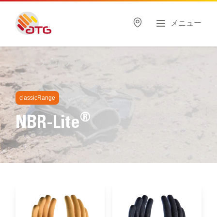
メニュー
ホーム
製品
NBR-Lite®
classicRange
®
NBR-Lite