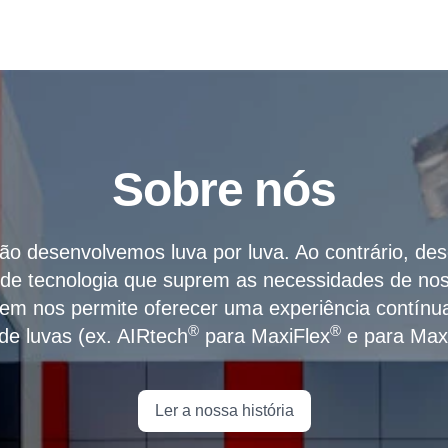
Sobre nós
não desenvolvemos luva por luva. Ao contrário, d
 de tecnologia que suprem as necessidades de noss
em nos permite oferecer uma experiência contínu
®
®
 de luvas (ex. AIRtech
para MaxiFlex
e para Max
Ler a nossa história