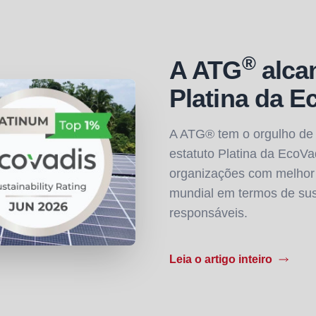
®
A ATG
alcan
Platina da E
A ATG® tem o orgulho de a
estatuto Platina da EcoVa
organizações com melhor
mundial em termos de sust
responsáveis.
Leia o artigo inteiro