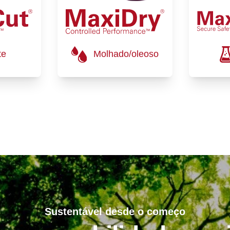
te
Molhado/oleoso
Sustentável desde o começo