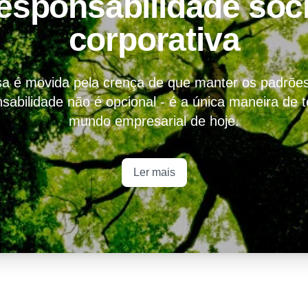
esponsabilidade soci
corporativa
 é movida pela crença de que manter os padrões
nsabilidade não é opcional - é a única maneira de 
mundo empresarial de hoje.
Ler mais