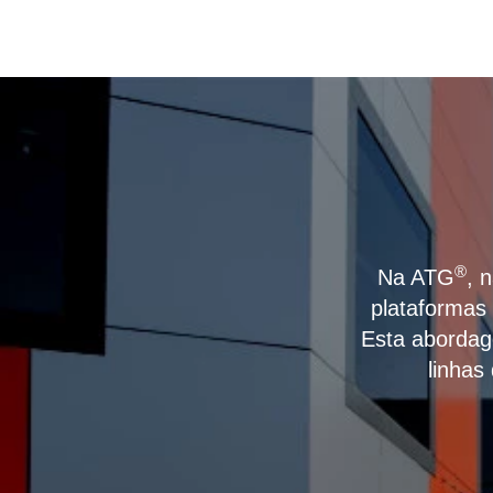
®
Na ATG
, 
plataformas
Esta abordag
linhas