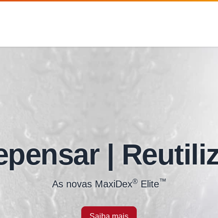
pensar | Reutili
®
™
As novas MaxiDex
Elite
Saiba mais