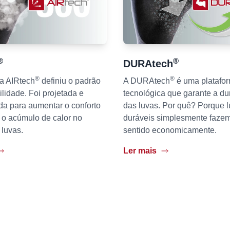
®
®
DURAtech
®
®
ia AIRtech
definiu o padrão
A DURAtech
é uma platafo
ilidade. Foi projetada e
tecnológica que garante a du
da para aumentar o conforto
das luvas. Por quê? Porque 
 o acúmulo de calor no
duráveis simplesmente faze
 luvas.
sentido economicamente.
Ler mais