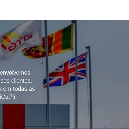
esenvolvemos
os clientes.
a em todas as
®
iCut
).