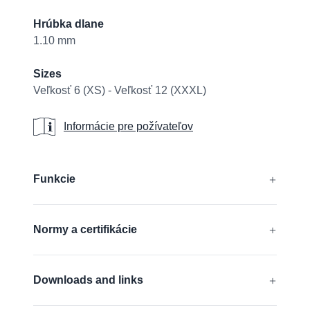
Hrúbka dlane
1.10 mm
Sizes
Veľkosť 6 (XS) - Veľkosť 12 (XXXL)
Informácie pre požívateľov
Informácie pre požívateľov
Additional details
Funkcie
Bez silikónu
Normy a certifikácie
EN 388:2016 + A1:2018:
4341B
Downloads and links
EN 407:2020:
X1XXXX