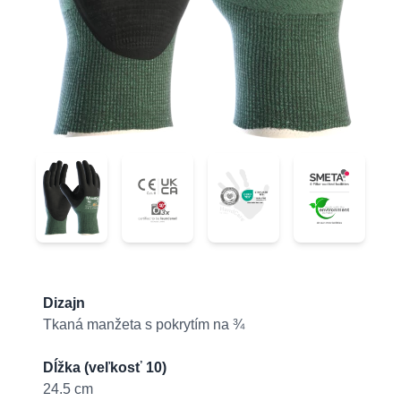
44-305
44-305
44-305
44-305
Product information
Dizajn
Tkaná manžeta s pokrytím na ¾
Dĺžka (veľkosť 10)
24.5 cm