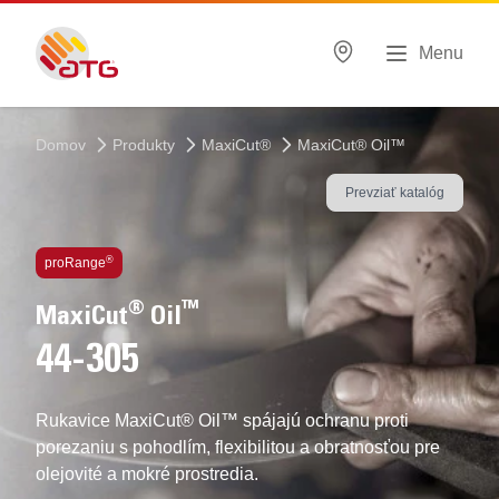
Menu
Domov
Produkty
MaxiCut®
MaxiCut® Oil™
Prevziať katalóg
Technológie vo vnútri
®
proRange
®
™
MaxiCut
Oil
44-305
Rukavice MaxiCut® Oil™ spájajú ochranu proti
porezaniu s pohodlím, flexibilitou a obratnosťou pre
olejovité a mokré prostredia.