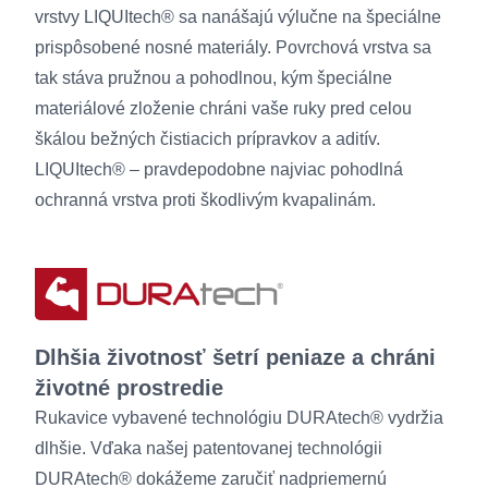
vrstvy LIQUItech® sa nanášajú výlučne na špeciálne
prispôsobené nosné materiály. Povrchová vrstva sa
tak stáva pružnou a pohodlnou, kým špeciálne
materiálové zloženie chráni vaše ruky pred celou
škálou bežných čistiacich prípravkov a aditív.
LIQUItech® – pravdepodobne najviac pohodlná
ochranná vrstva proti škodlivým kvapalinám.
Dlhšia životnosť šetrí peniaze a chráni
životné prostredie
Rukavice vybavené technológiu DURAtech® vydržia
dlhšie. Vďaka našej patentovanej technológii
DURAtech® dokážeme zaručiť nadpriemernú