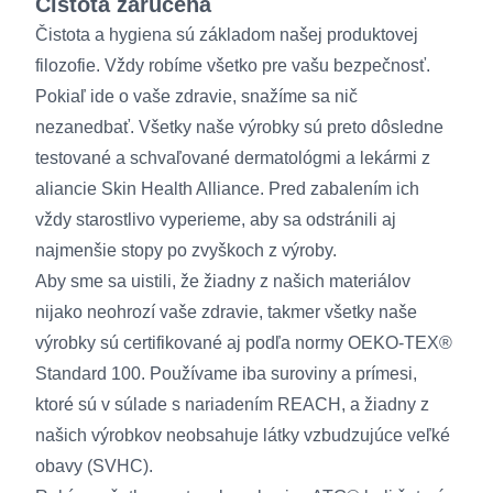
Čistota zaručená
Čistota a hygiena sú základom našej produktovej
filozofie. Vždy robíme všetko pre vašu bezpečnosť.
Pokiaľ ide o vaše zdravie, snažíme sa nič
nezanedbať. Všetky naše výrobky sú preto dôsledne
testované a schvaľované dermatológmi a lekármi z
aliancie Skin Health Alliance. Pred zabalením ich
vždy starostlivo vyperieme, aby sa odstránili aj
najmenšie stopy po zvyškoch z výroby.
Aby sme sa uistili, že žiadny z našich materiálov
nijako neohrozí vaše zdravie, takmer všetky naše
výrobky sú certifikované aj podľa normy OEKO-TEX®
Standard 100. Používame iba suroviny a prímesi,
ktoré sú v súlade s nariadením REACH, a žiadny z
našich výrobkov neobsahuje látky vzbudzujúce veľké
obavy (SVHC).