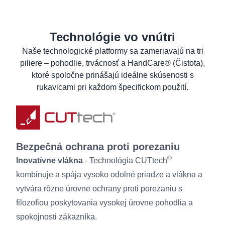
EÚ Vyhlásenie o zhode
ANSI/ISEA 105 (2016):
A2
ANSI Declaration of product compliance
Technológie vo vnútri
Zistite viac
Formulár bezpečnostných údajov pre
materiál
Naše technologické platformy sa zameriavajú na tri
piliere – pohodlie, trvácnosť a HandCare® (Čistota),
Produktový list
ktoré spoločne prinášajú ideálne skúsenosti s
Pokyny pre pranie
rukavicami pri každom špecifickom použití.
Informácie pre požívateľov
Bezpečná ochrana proti porezaniu
®
Inovatívne vlákna
- Technológia CUTtech
kombinuje a spája vysoko odolné priadze a vlákna a
vytvára rôzne úrovne ochrany proti porezaniu s
filozofiou poskytovania vysokej úrovne pohodlia a
spokojnosti zákazníka.