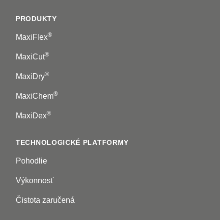
Footer
PRODUKTY
®
MaxiFlex
®
MaxiCut
®
MaxiDry
®
MaxiChem
®
MaxiDex
TECHNOLOGICKÉ PLATFORMY
Pohodlie
Výkonnosť
Čistota zaručená