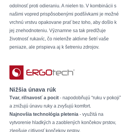
odolnosť proti odieraniu. A nielen to. V kombinácii s
našimi vopred prispôsobenými podšívkami je možné
vrchnú vrstvu opakovane prať bez toho, aby došlo k
jej znehodnoteniu. Významne sa tak predlžuje
životnosť rukavíc, čo nielenže aktívne šetrí vaše
peniaze, ale prispieva aj k šetreniu zdrojov.
Nižšia únava rúk
Tvar, riľnavosť a pocit
- napodobňujú “ruku v pokoji”
a znižujú únavu ruky a zvyšujú komfort.
Najnovšia technológia pletenia
- využitá na
vytvorenie hladkých a zaoblených končekov prstov,
zlepšuje citlivosť končekov prstov.