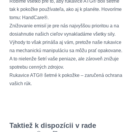
Robíme všetko pre to, aby rukavice ATG® boli šetrné
tak k pokožke používateľa, ako aj k planéte. Hovoríme
tomu: HandCare®.
Znižovanie emisií je pre nás najvyššou prioritou a na
dosiahnutie našich cieľov vynakladáme všetky sily.
Výhody to však prináša aj vám, pretože naše rukavice
na mechanickú manipuláciu sa môžu prať opakovane.
A to nielenže šetrí vaše peniaze, ale zároveň znižuje
spotrebu cenných zdrojov.
Rukavice ATG® šetrné k pokožke – zaručená ochrana
vašich rúk.
Taktiež k dispozícii v rade