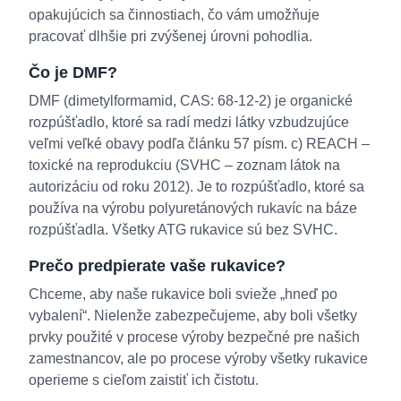
opakujúcich sa činnostiach, čo vám umožňuje
pracovať dlhšie pri zvýšenej úrovni pohodlia.
Čo je DMF?
DMF (dimetylformamid, CAS: 68-12-2) je organické
rozpúšťadlo, ktoré sa radí medzi látky vzbudzujúce
veľmi veľké obavy podľa článku 57 písm. c) REACH –
toxické na reprodukciu (SVHC – zoznam látok na
autorizáciu od roku 2012). Je to rozpúšťadlo, ktoré sa
používa na výrobu polyuretánových rukavíc na báze
rozpúšťadla. Všetky ATG rukavice sú bez SVHC.
Prečo predpierate vaše rukavice?
Chceme, aby naše rukavice boli svieže „hneď po
vybalení“. Nielenže zabezpečujeme, aby boli všetky
prvky použité v procese výroby bezpečné pre našich
zamestnancov, ale po procese výroby všetky rukavice
operieme s cieľom zaistiť ich čistotu.