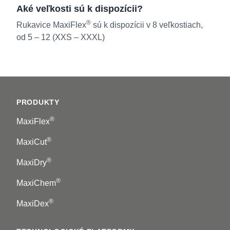
Aké veľkosti sú k dispozícii?
®
Rukavice MaxiFlex
sú k dispozícii v 8 veľkostiach,
od 5 – 12 (XXS – XXXL)
Footer
PRODUKTY
®
MaxiFlex
®
MaxiCut
®
MaxiDry
®
MaxiChem
®
MaxiDex