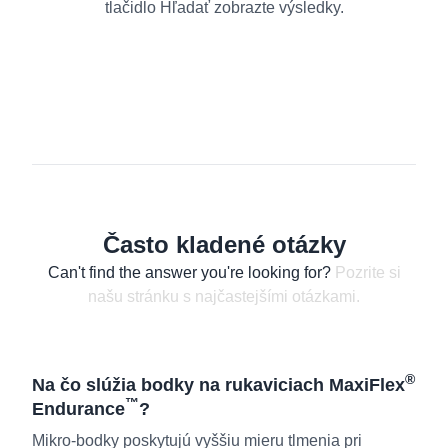
tlačidlo Hľadať zobrazte výsledky.
Často kladené otázky
Can't find the answer you're looking for?
Pozrite si
našu stránku s najčastejšími otázkami.
®
Na čo slúžia bodky na rukaviciach MaxiFlex
™
Endurance
?
Mikro-bodky poskytujú vyššiu mieru tlmenia pri