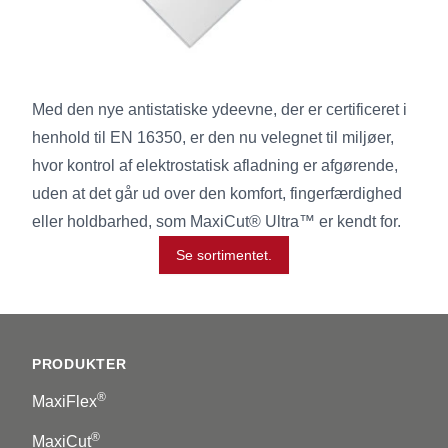
Med den nye antistatiske ydeevne, der er certificeret i
henhold til EN 16350, er den nu velegnet til miljøer,
hvor kontrol af elektrostatisk afladning er afgørende,
uden at det går ud over den komfort, fingerfærdighed
eller holdbarhed, som MaxiCut® Ultra™ er kendt for.
Se sortimentet.
Footer
PRODUKTER
®
MaxiFlex
®
MaxiCut