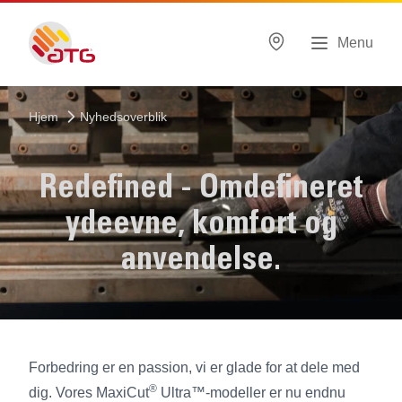
Menu
Hjem
Nyhedsoverblik
Redefined - Omdefineret
ydeevne, komfort og
anvendelse.
Forbedring er en passion, vi er glade for at dele med
®
dig. Vores MaxiCut
Ultra™-modeller er nu endnu