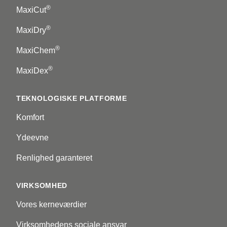
®
MaxiCut
®
MaxiDry
®
MaxiChem
®
MaxiDex
TEKNOLOGISKE PLATFORME
Komfort
Ydeevne
Renlighed garanteret
VIRKSOMHED
Vores kerneværdier
Virksomhedens sociale ansvar