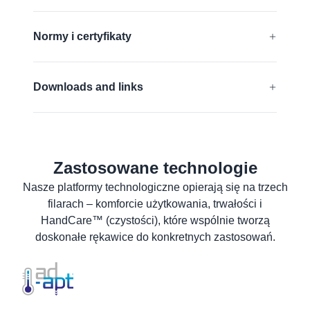
®
®
GRIPtech
, HandCare
Impact Protection
Dowiedz się więcej
Normy i certyfikaty
Kompatybilne z ekranami dotykowymi
EN 388:2016 + A1:2018:
4243FP
Bez silikonu
Downloads and links
ANSI-ISEA 138 (2019) :
ASTM F2992
Impact protection
Deklaracja zgodności UE
ANSI Declaration of product compliance
Dowiedz się więcej
Zastosowane technologie
Karta charakterystyki
Nasze platformy technologiczne opierają się na trzech
Karta charakterystki produktu
filarach – komforcie użytkowania, trwałości i
Informacje dla użytkownika
HandCare™ (czystości), które wspólnie tworzą
doskonałe rękawice do konkretnych zastosowań.