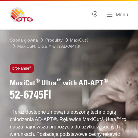
Menu
Strona główna
Produkty
MaxiCut®
MaxiCut® Ultra™ with AD-APT®
Zastosowane technologie
®
proRange
®
™
®
MaxiCut
Ultra
with AD-APT
52-6745FI
Teraz dostępne z nową i ulepszoną technologią
chłodzenia AD-APT®. Rękawice MaxiCut® Ultra™ to
nasza najnowsza propozycja do użytku w suchych
warunkach. Posiadają podstawowe cechy rękawic