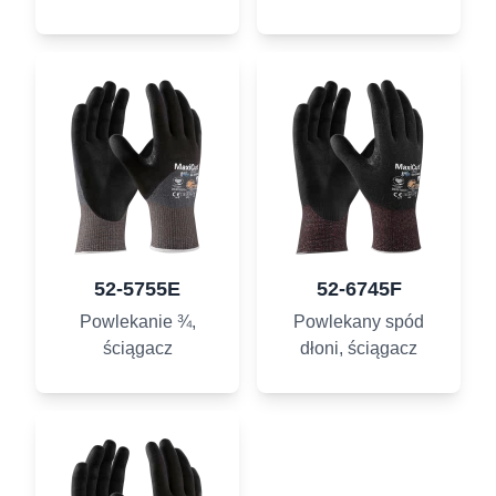
52-5755E
52-6745F
Powlekanie ¾,
Powlekany spód
ściągacz
dłoni, ściągacz