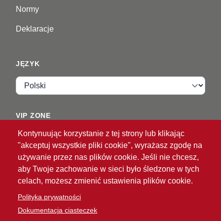
Normy
Deklaracje
JĘZYK
Język
VIP ZONE
Kontynuując korzystanie z tej strony lub klikając
Zaloguj
"akceptuj wszystkie pliki cookie", wyrażasz zgodę na
używanie przez nas plików cookie. Jeśli nie chcesz,
aby Twoje zachowanie w sieci było śledzone w tych
celach, możesz zmienić ustawienia plików cookie.
Polityka prywatności
Dokumentacja ciasteczek
®
© 2026 ATG
Intelligent Glove Solutions. Wszelkie