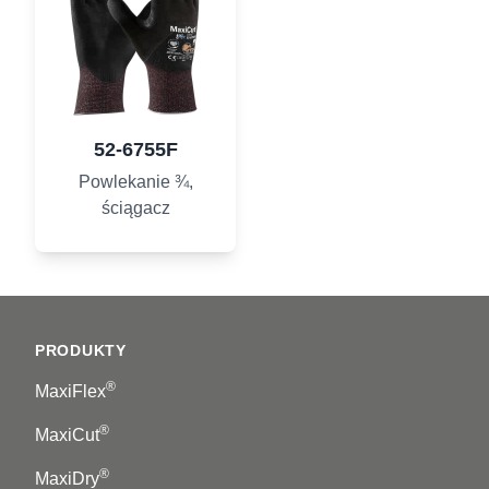
52-6755F
Powlekanie ¾,
ściągacz
Footer
PRODUKTY
®
MaxiFlex
®
MaxiCut
®
MaxiDry