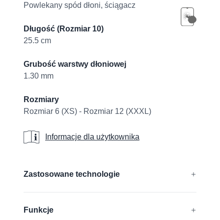
Powlekany spód dłoni, ściągacz
Długość (Rozmiar 10)
25.5 cm
Grubość warstwy dłoniowej
1.30 mm
Rozmiary
Rozmiar 6 (XS) - Rozmiar 12 (XXXL)
Informacje dla użytkownika
Informacje dla użytkownika
Additional details
Zastosowane technologie
®
®
®
AD-APT
, CUTtech
, AIRtech
,
Funkcje
®
®
DURAtech
, ERGOtech
,