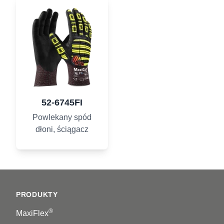
52-6745FI
Powlekany spód
dłoni, ściągacz
Footer
PRODUKTY
®
MaxiFlex