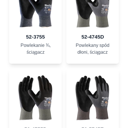
52-3755
52-4745D
Powlekanie ¾,
Powlekany spód
ściągacz
dłoni, ściągacz