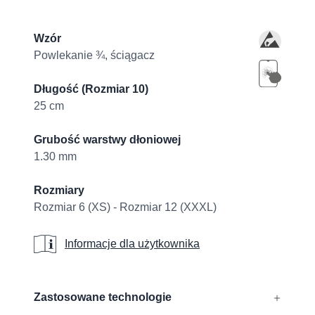
Product information
Wzór
Powlekanie ¾, ściągacz
Długość (Rozmiar 10)
25 cm
Grubość warstwy dłoniowej
1.30 mm
Rozmiary
Rozmiar 6 (XS) - Rozmiar 12 (XXXL)
Informacje dla użytkownika
Informacje dla użytkownika
Additional details
Zastosowane technologie