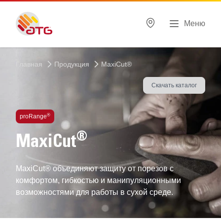
Меню
Главная
Продукция
MaxiCut®
Скачать каталог
®
proRange
®
MaxiCut
MaxiCut® объединяют защиту от порезов с
комфортом, гибкостью и манипуляционными
возможностями для работы в сухой среде.