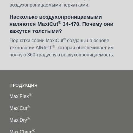
воздухопроницаемыми перчатками.
Насколько воздухопроницаемыми
®
являются MaxiCut
34-470. Почему они
кажутся толстыми?
®
Перчатки серии MaxiCut
созданы на основе
®
технологии AIRtech
, которая обеспечивает им
полную 360-градусную воздухопроницаемость.
Footer
ПРОДУКЦИЯ
®
MaxiFlex
®
MaxiCut
®
MaxiDry
®
MaxiChem