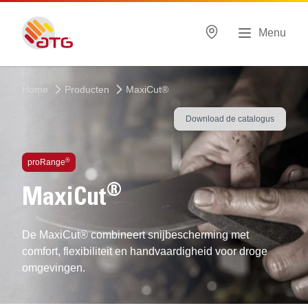
Menu
Home
Producten
MaxiCut®
Download de catalogus
®
proRange
®
MaxiCut
De MaxiCut® combineert snijbescherming met
comfort, flexibiliteit en handvaardigheid voor droge
omgevingen.