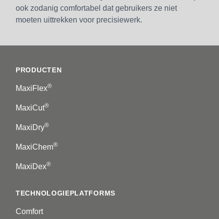
ook zodanig comfortabel dat gebruikers ze niet
moeten uittrekken voor precisiewerk.
Footer
PRODUCTEN
®
MaxiFlex
®
MaxiCut
®
MaxiDry
®
MaxiChem
®
MaxiDex
TECHNOLOGIEPLATFORMS
Comfort