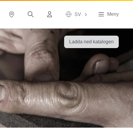
Meny
SV
Ladda ned katalogen