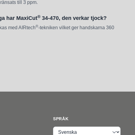
nsats till 3 ppm.
®
ga har MaxiCut
34-470, den verkar tjock?
®
erkas med AIRtech
-tekniken vilket ger handskarna 360
SPRÅK
Språk