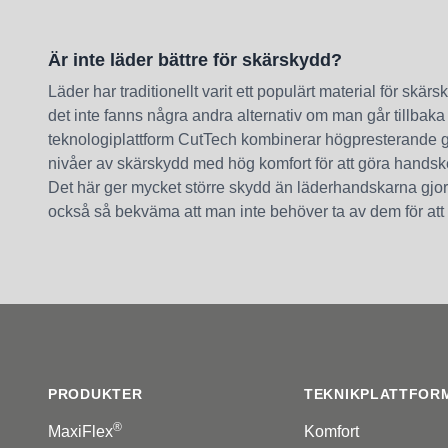
Är inte läder bättre för skärskydd?
Läder har traditionellt varit ett populärt material för skä
det inte fanns några andra alternativ om man går tillbak
teknologiplattform CutTech kombinerar högpresterande gar
nivåer av skärskydd med hög komfort för att göra hands
Det här ger mycket större skydd än läderhandskarna gjo
också så bekväma att man inte behöver ta av dem för att 
Footer
PRODUKTER
TEKNIKPLATTFOR
®
MaxiFlex
Komfort