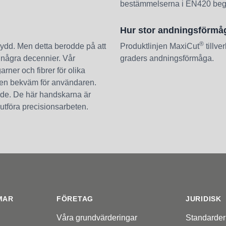
bestämmelserna i EN420 begrä
Hur stor andningsförmå
®
rskydd. Men detta berodde på att
Produktlinjen MaxiCut
tillv
a några decennier. Vår
graders andningsförmåga.
ner och fibrer för olika
ken bekväm för användaren.
rde. De här handskarna är
utföra precisionsarbeten.
MAR
FÖRETAG
JURIDISK
Våra grundvärderingar
Standarder