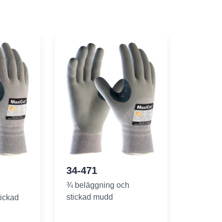
34-471
¾ beläggning och
stickad mudd
tickad