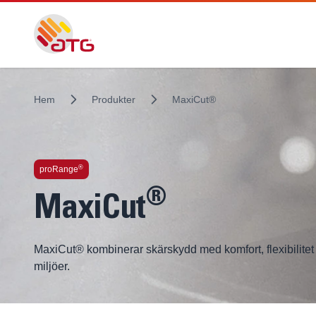
Hem
Produkter
MaxiCut®
®
proRange
®
MaxiCut
MaxiCut® kombinerar skärskydd med komfort, flexibilitet o
miljöer.