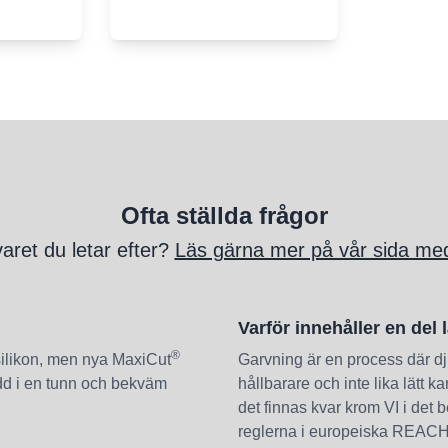
Ofta ställda frågor
varet du letar efter?
Läs gärna mer på vår sida med
Varför innehåller en de
®
silikon, men nya MaxiCut
Garvning är en process där dj
ydd i en tunn och bekväm
hållbarare och inte lika lätt k
det finnas kvar krom VI i det b
reglerna i europeiska REACH 