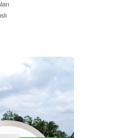
ları
slı