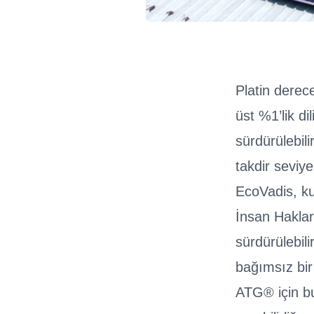
Platin derec
üst %1’lik di
sürdürülebil
takdir seviyel
EcoVadis, ku
İnsan Haklar
sürdürülebili
bağımsız bir
ATG® için bu