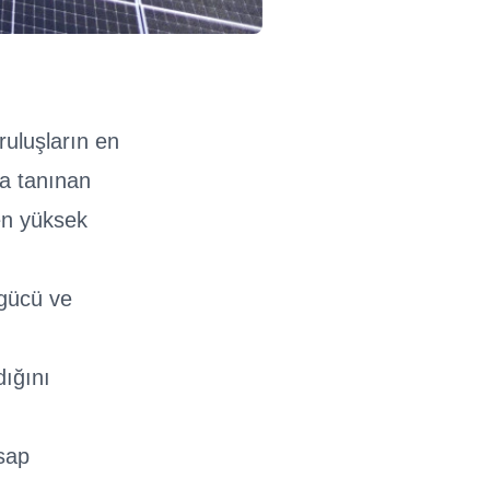
ruluşların en
ta tanınan
en yüksek
şgücü ve
dığını
esap