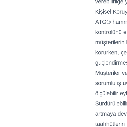
verebilirliğ
Kişisel Koru
ATG® hammad
kontrolünü e
müşterilerin
korurken, çe
güçlendirmes
Müşteriler v
sorumlu iş u
ölçülebilir e
Sürdürülebili
artmaya deva
taahhütlerin