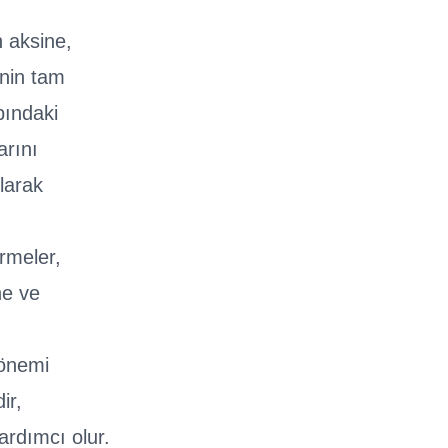
 aksine,
nin tam
pındaki
arını
larak
irmeler,
ne ve
n önemi
ir,
rdımcı olur.