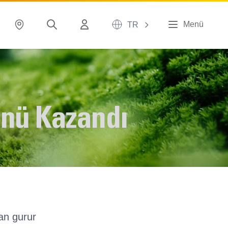
Menü
TR
ünü Kazandı
an gurur