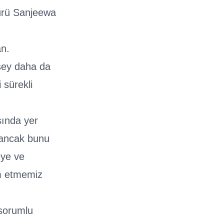
ürü Sanjeewa
an.
 şey daha da
 sürekli
sında yer
, ancak bunu
eye ve
am etmemiz
 sorumlu