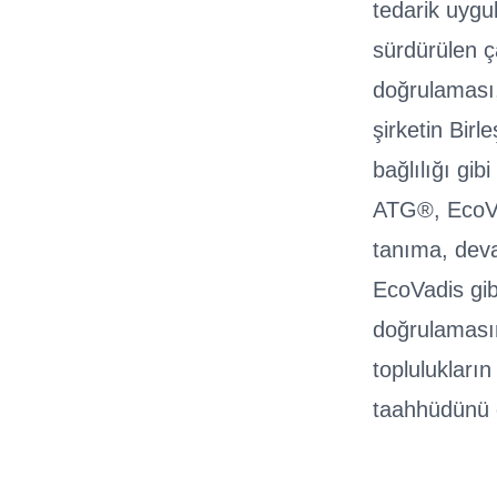
tedarik uygu
sürdürülen ç
doğrulaması,
şirketin Birl
bağlılığı gib
ATG®, EcoVad
tanıma, deva
EcoVadis gib
doğrulamasın
toplulukları
taahhüdünü d