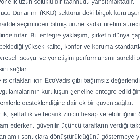
e yönelik uzun soluklu bir taahhüdü yansıtmaktadır.
yucu Donanım (KKD) sektöründeki birçok kuruluşun
de seçiminden bitmiş ürüne kadar üretim süreci
linde tutar. Bu entegre yaklaşım, şirketin dünya ça
 beklediği yüksek kalite, konfor ve koruma standartl
vresel, sosyal ve yönetişim performansını sürekli o
ini sağlar.
e iş ortakları için EcoVadis gibi bağımsız değerlend
ygulamalarının kuruluşun geneline entegre edildiği
ylemlerle desteklendiğine dair ek bir güven sağlar.
rlik, şeffaflık ve tedarik zinciri hesap verebilirliğini
m ederken, güvenilir üçüncü tarafların verdiği takd
 anlamlı sonuçlara dönüştürüldüğünü göstermeye ya