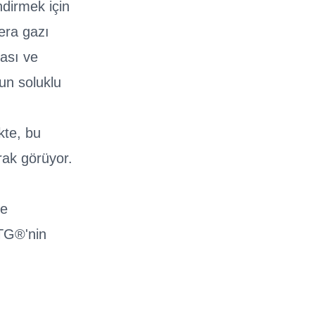
ndirmek için
era gazı
ası ve
zun soluklu
kte, bu
rak görüyor.
ve
ATG®'nin