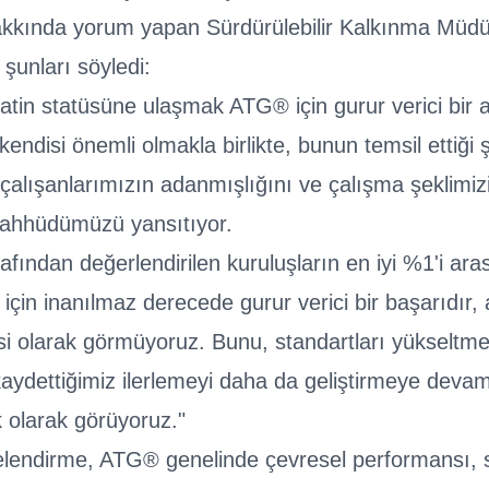
akkında yorum yapan Sürdürülebilir Kalkınma Müd
unları söyledi:
atin statüsüne ulaşmak ATG® için gurur verici bir 
endisi önemli olmakla birlikte, bunun temsil ettiği
 çalışanlarımızın adanmışlığını ve çalışma şeklimizi
taahhüdümüzü yansıtıyor.
afından değerlendirilen kuruluşların en iyi %1'i ara
 için inanılmaz derecede gurur verici bir başarıdır
zgisi olarak görmüyoruz. Bunu, standartları yükseltm
kaydettiğimiz ilerlemeyi daha da geliştirmeye dev
ik olarak görüyoruz."
celendirme, ATG® genelinde çevresel performansı,