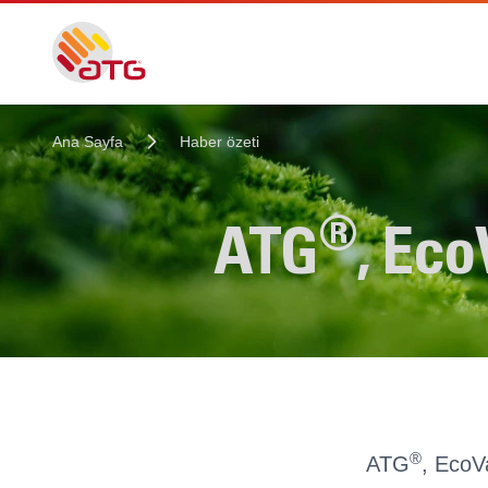
Ana Sayfa
Haber özeti
®
ATG
, Eco
®
ATG
, EcoV