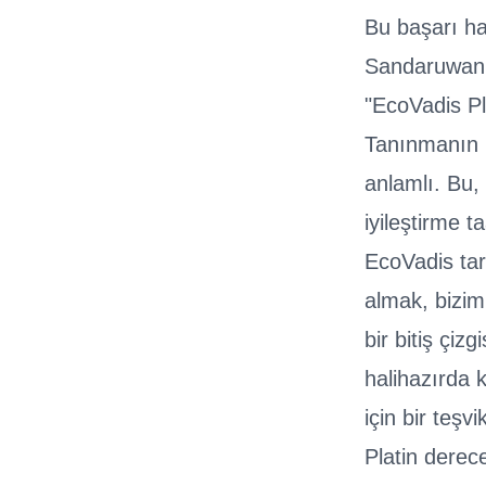
Bu başarı h
Sandaruwan ş
"EcoVadis Pl
Tanınmanın k
anlamlı. Bu,
iyileştirme 
EcoVadis tar
almak, bizim
bir bitiş çi
halihazırda 
için bir teşv
Platin dere