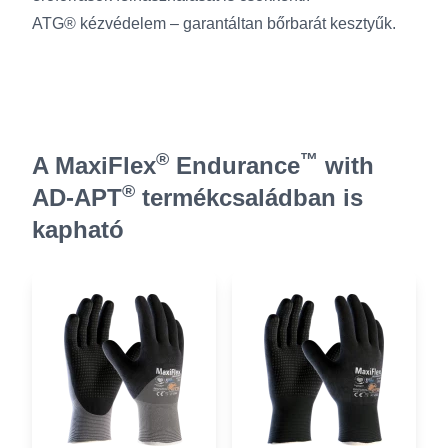
ATG® kézvédelem – garantáltan bőrbarát kesztyűk.
®
™
A MaxiFlex
Endurance
with
®
AD-APT
termékcsaládban is
kapható