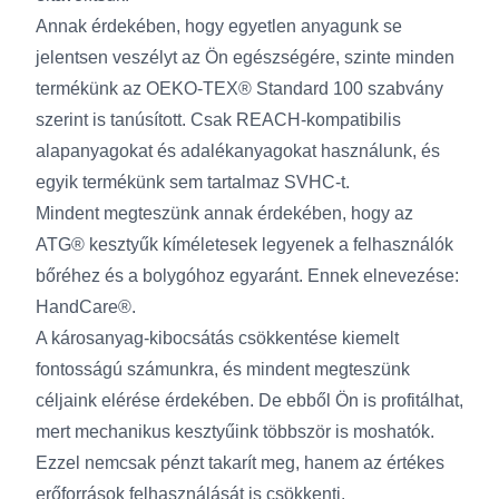
Annak érdekében, hogy egyetlen anyagunk se
jelentsen veszélyt az Ön egészségére, szinte minden
termékünk az OEKO-TEX® Standard 100 szabvány
szerint is tanúsított. Csak REACH-kompatibilis
alapanyagokat és adalékanyagokat használunk, és
egyik termékünk sem tartalmaz SVHC-t.
Mindent megteszünk annak érdekében, hogy az
ATG® kesztyűk kíméletesek legyenek a felhasználók
bőréhez és a bolygóhoz egyaránt. Ennek elnevezése:
HandCare®.
A károsanyag-kibocsátás csökkentése kiemelt
fontosságú számunkra, és mindent megteszünk
céljaink elérése érdekében. De ebből Ön is profitálhat,
mert mechanikus kesztyűink többször is moshatók.
Ezzel nemcsak pénzt takarít meg, hanem az értékes
erőforrások felhasználását is csökkenti.