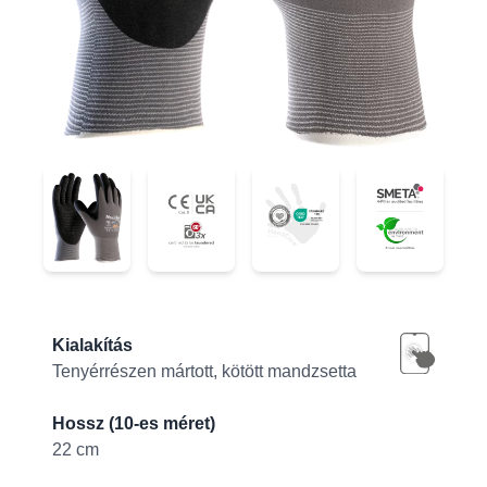
42-844
42-844
42-844
42-844
Product information
Kialakítás
Tenyérrészen mártott, kötött mandzsetta
Hossz (10-es méret)
22 cm