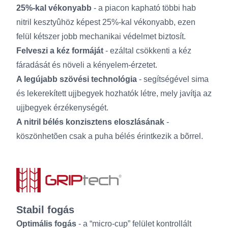
25%-kal vékonyabb
- a piacon kapható többi hab
nitril kesztyûhöz képest 25%-kal vékonyabb, ezen
felül kétszer jobb mechanikai védelmet biztosít.
Felveszi a kéz formáját
- ezáltal csökkenti a kéz
fáradását és növeli a kényelem-érzetet.
A legújabb szövési technológia
- segítségével sima
és lekerekített ujjbegyek hozhatók létre, mely javítja az
ujjbegyek érzékenységét.
A nitril bélés konzisztens eloszlásának
-
köszönhetõen csak a puha bélés érintkezik a bõrrel.
Stabil fogás
Optimális fogás
- a “micro-cup” felület kontrollált