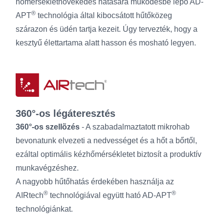
hőmérsékletnövekedés hatására működésbe lépő AD-
®
APT
technológia által kibocsátott hűtőközeg
szárazon és üdén tartja kezeit. Úgy tervezték, hogy a
kesztyű élettartama alatt hasson és mosható legyen.
360°-os légáteresztés
360°-os szellõzés
- A szabadalmaztatott mikrohab
bevonatunk elvezeti a nedvességet és a hőt a bőrtől,
ezáltal optimális kézhőmérsékletet biztosít a produktív
munkavégzéshez.
A nagyobb hűtőhatás érdekében használja az
®
®
AIRtech
technológiával együtt ható AD-APT
technológiánkat.