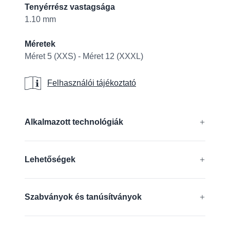
Tenyérrész vastagsága
1.10 mm
Méretek
Méret 5 (XXS) - Méret 12 (XXXL)
Felhasználói tájékoztató
Felhasználói tájékoztató
Additional details
Alkalmazott technológiák
®
®
®
®
AD-APT
, AIRtech
, DURAtech
, ERGOtech
,
Lehetőségek
®
®
GRIPtech
, HandCare
Tudjon meg többet
Érintőképernyővel kompatibilis
Szabványok és tanúsítványok
EN 388:2016 + A1:2018:
4131A