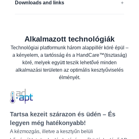
Downloads and links
Tudjon meg többet
EU-Megfelelőségi nyilatkozat
Biztonsági adatlap
Alkalmazott technológiák
Termék adatlap
Technológiai platformunk három alappillér köré épül –
Mosási útmutató
a kényelem, a tartósság és a HandCare™(tisztaság)
Felhasználói tájékoztató
köré, melyek együtt teszik lehetővé minden
alkalmazási területen az optimális kesztyűviselés
élményét.
Tartsa kezeit szárazon és üdén – És
legyen még hatékonyabb!
A kézmozgás, illetve a kesztyűn belüli