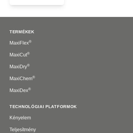
Footer
TERMÉKEK
®
MaxiFlex
®
MaxiCut
®
MaxiDry
®
MaxiChem
®
MaxiDex
TECHNOLÓGIAI PLATFORMOK
Kényelem
Teljesítmény