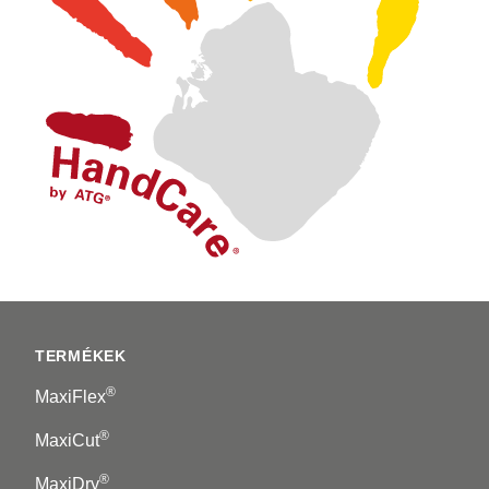
Footer
TERMÉKEK
®
MaxiFlex
®
MaxiCut
®
MaxiDry