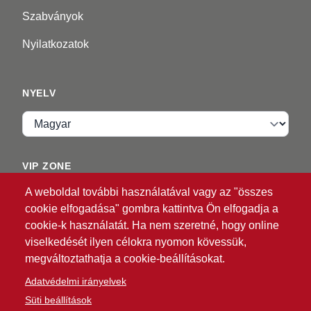
Szabványok
Nyilatkozatok
NYELV
Nyelv
VIP ZONE
A weboldal további használatával vagy az "összes
Bejelentkezés
cookie elfogadása" gombra kattintva Ön elfogadja a
cookie-k használatát. Ha nem szeretné, hogy online
viselkedését ilyen célokra nyomon kövessük,
megváltoztathatja a cookie-beállításokat.
Adatvédelmi irányelvek
Süti beállítások
®
© 2026 ATG
Intelligent Glove Solutions. Minden jog