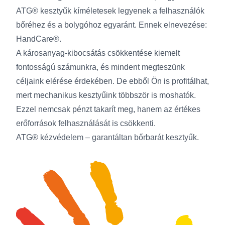
ATG® kesztyűk kíméletesek legyenek a felhasználók
bőréhez és a bolygóhoz egyaránt. Ennek elnevezése:
HandCare®.
A károsanyag-kibocsátás csökkentése kiemelt
fontosságú számunkra, és mindent megteszünk
céljaink elérése érdekében. De ebből Ön is profitálhat,
mert mechanikus kesztyűink többször is moshatók.
Ezzel nemcsak pénzt takarít meg, hanem az értékes
erőforrások felhasználását is csökkenti.
ATG® kézvédelem – garantáltan bőrbarát kesztyűk.