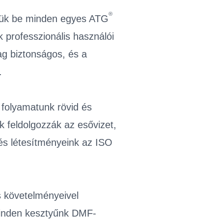
®
jük be minden egyes ATG
professzionális használói
ag biztonságos, és a
.
 folyamatunk rövid és
k feldolgozzák az esővizet,
és létesítményeink az ISO
 követelményeivel
 Minden kesztyűnk DMF-