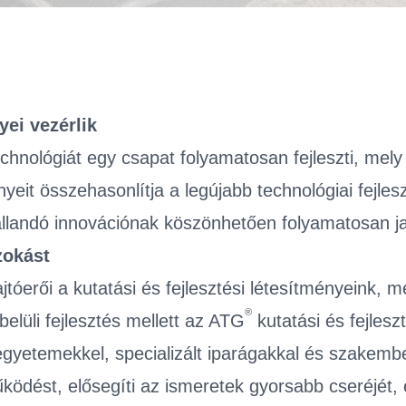
yei vezérlik
chnológiát egy csapat folyamatosan fejleszti, mely
it összehasonlítja a legújabb technológiai fejlesz
állandó innovációnak köszönhetően folyamatosan ja
zokást
tóerői a kutatási és fejlesztési létesítményeink, 
®
elüli fejlesztés mellett az ATG
kutatási és fejlesz
 egyetemekkel, specializált iparágakkal és szakemb
ödést, elősegíti az ismeretek gyorsabb cseréjét, és