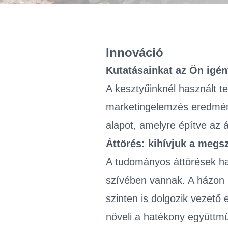
Innováció
Kutatásainkat az Ön igén
A kesztyűinknél használt te
marketingelemzés eredménye
alapot, amelyre építve az 
Áttörés: kihívjuk a megs
A tudományos áttörések haj
szívében vannak. A házon b
szinten is dolgozik vezető
növeli a hatékony együttműk