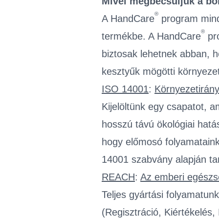
Mivel megbecsüljük a bol
®
A HandCare
program mind
®
termékbe. A HandCare
pro
biztosak lehetnek abban, h
kesztyűk mögötti környezet
ISO 14001
:
Környezetirány
Kijelöltünk egy csapatot, 
hosszú távú ökológiai hatá
hogy előmosó folyamataink
14001 szabvány alapján tan
REACH
:
Az emberi egészs
Teljes gyártási folyamatu
(Regisztráció, Kiértékelé