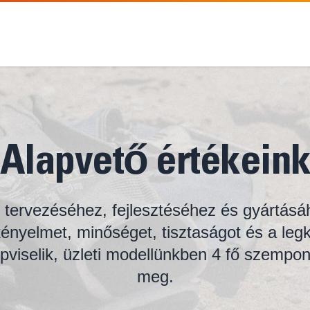
Alapvető értékein
 tervezéséhez, fejlesztéséhez és gyártásá
ényelmet, minőséget, tisztaságot és a leg
épviselik, üzleti modellünkben 4 fő szempon
meg.