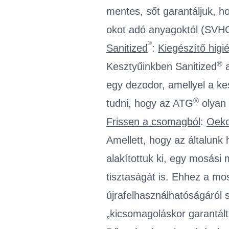
mentes, sőt garantáljuk, h
okot adó anyagoktól (SVHC
®
Sanitized
:
Kiegészítő higi
®
Kesztyűinkben Sanitized
a
egy dezodor, amellyel a ke
®
tudni, hogy az ATG
olyan 
Frissen a csomagból
:
Oeko
Amellett, hogy az általunk 
alakítottuk ki, egy mosási
tisztaságát is. Ehhez a mo
újrafelhasználhatóságáról 
„kicsomagoláskor garantált