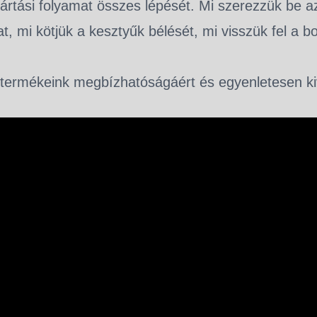
yártási folyamat összes lépését. Mi szerezzük be 
t, mi kötjük a kesztyűk bélését, mi visszük fel a b
 termékeink megbízhatóságáért és egyenletesen ki