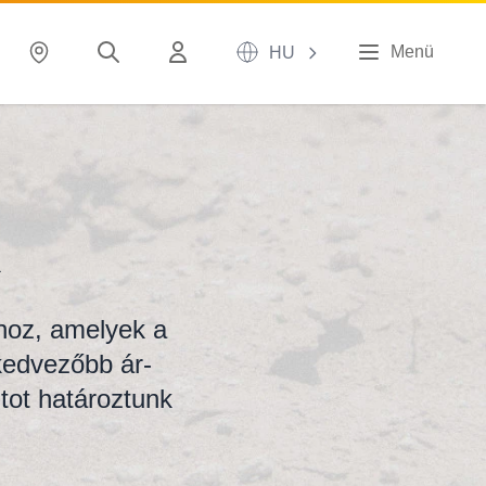
Menü
HU
k
hoz, amelyek a
kedvezőbb ár-
tot határoztunk