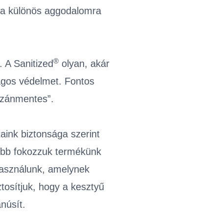
s a különös aggodalomra
®
 A Sanitized
olyan, akár
ságos védelmet. Fontos
lozánmentes”.
taink biztonsága szerint
vább fokozzuk termékünk
 használunk, amelynek
tosítjuk, hogy a kesztyű
núsít.