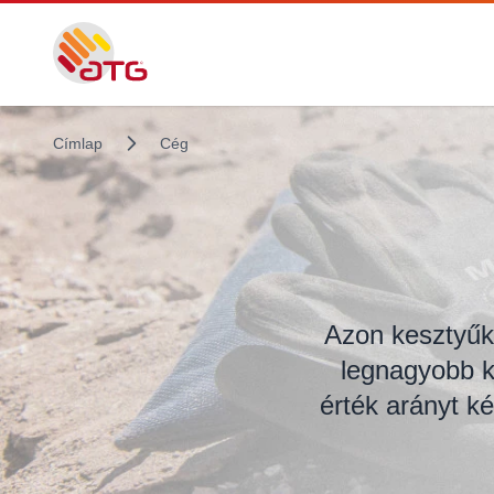
Címlap
Cég
Azon kesztyűk
legnagyobb k
érték arányt k