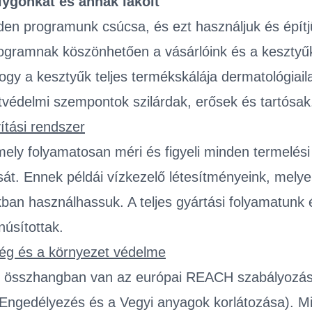
ygónkat és annak lakóit
en programunk csúcsa, és ezt használjuk és épít
gramnak köszönhetően a vásárlóink és a kesztyűk 
ogy a kesztyűk teljes termékskálája dermatológiail
védelmi szempontok szilárdak, erősek és tartósak
ítási rendszer
amely folyamatosan méri és figyeli minden termelési
sát. Ennek példái vízkezelő létesítményeink, melye
ban használhassuk. A teljes gyártási folyamatunk 
úsítottak.
ég és a környezet védelme
nk összhangban van az európai REACH szabályozás
s, Engedélyezés és a Vegyi anyagok korlátozása).