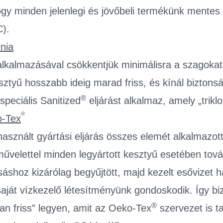
ogy minden jelenlegi és jövőbeli termékünk mente
).
énia
lkalmazásával csökkentjük minimálisra a szagokat.
sztyű hosszabb ideig marad friss, és kínál bizton
®
speciális Sanitized
eljárást alkalmaz, amely „trik
®
-Tex
használt gyártási eljárás összes elemét alkalmazot
 művelettel minden legyártott kesztyű esetében to
sáshoz kizárólag begyűjtött, majd kezelt esővizet
saját vízkezelő létesítményünk gondoskodik. Így biz
®
an friss” legyen, amit az Oeko-Tex
szervezet is ta