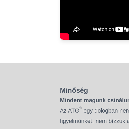
Minőség
Mindent magunk csinálu
®
Az ATG
egy dologban nem
figyelmünket, nem bízzuk a