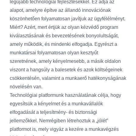
legújabb technológiai fejlesztésekkel. Ez adja az
alapot, amelyre építve az állandó innovációnak
köszönhetően folyamatosan javítjuk az ügyfélélményt.
Miért? Azért, mert értjük az olyan kézvédő program
kiválasztásának és bevezetésének bonyolultságát,
amely működik, és mindenki elfogadja. Egyrészt a
munkatársai folyamatosan olyan kesztyűt
szeretnének, amely kényelmesebb, a másik oldalon
viszont a hangsúly a balesetek és azok költségeinek
csökkentésén, valamint a munkaerő hatékonyságának
növelésén van.
Technológiai platformunk használatának célja, hogy
egyesítsük a kényelmet és a munkavállalók
elfogadását a teljesítmény- és biztonsági
jellemzőkkel. Nemrégiben létrehoztuk a „jólét”
platformot is, mely vigyáz a kezére a munkavégzés