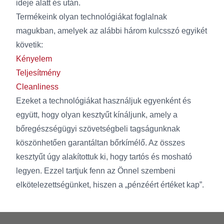
ideje alatt és után.
Termékeink olyan technológiákat foglalnak
magukban, amelyek az alábbi három kulcsszó egyikét
követik:
Kényelem
Teljesítmény
Cleanliness
Ezeket a technológiákat használjuk egyenként és
együtt, hogy olyan kesztyűt kínáljunk, amely a
bőregészségügyi szövetségbeli tagságunknak
köszönhetően garantáltan bőrkímélő. Az összes
kesztyűt úgy alakítottuk ki, hogy tartós és mosható
legyen. Ezzel tartjuk fenn az Önnel szembeni
elkötelezettségünket, hiszen a „pénzéért értéket kap”.
Footer