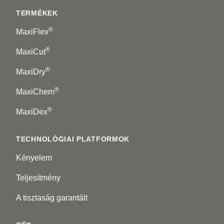
TERMÉKEK
®
MaxiFlex
®
MaxiCut
®
MaxiDry
®
MaxiChem
®
MaxiDex
TECHNOLÓGIAI PLATFORMOK
Kényelem
Teljesítmény
A tisztaság garantált