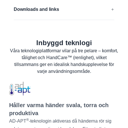
EN 388:2016 + A1:2018:
4131A
Downloads and links
Ta reda på mer
EU-Försäkran om överensstämmelse
Materialsäkerhetsdatablad
Inbyggd teknlogi
Produktinformation
Våra teknologiplattformar vilar på tre pelare – komfort,
Tvättanvisningar
tålighet och HandCare™ (renlighet), vilket
Användarinformation
tillsammans ger en idealisk handskupplevelse för
varje användningsområde.
Håller varma händer svala, torra och
produktiva
®
AD-APT
-teknologin aktiveras då händerna rör sig