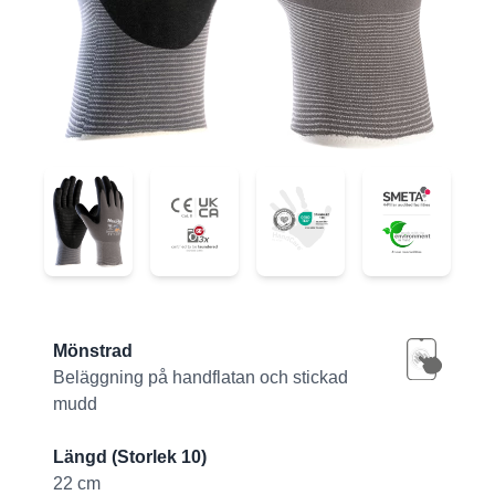
42-844
42-844
42-844
42-844
Product information
Mönstrad
Beläggning på handflatan och stickad
mudd
Längd (Storlek 10)
22 cm