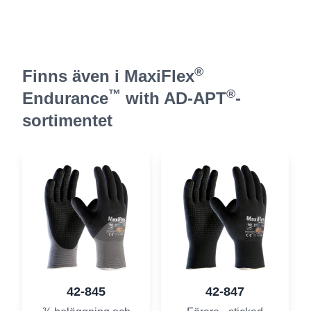
®
Finns även i MaxiFlex
™
®
Endurance
with AD-APT
-
sortimentet
42-845
42-847