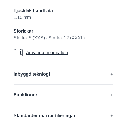
Tjocklek handflata
1.10 mm
Storlekar
Storlek 5 (XXS) - Storlek 12 (XXXL)
Användarinformation
Användarinformation
Additional details
Inbyggd teknlogi
®
®
®
®
AD-APT
, AIRtech
, DURAtech
, ERGOtech
,
Funktioner
®
®
GRIPtech
, HandCare
Ta reda på mer
Kompatibla med pekskärm
Standarder och certifieringar