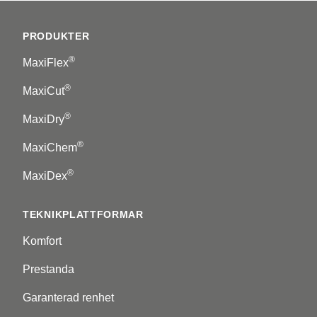
Footer
PRODUKTER
®
MaxiFlex
®
MaxiCut
®
MaxiDry
®
MaxiChem
®
MaxiDex
TEKNIKPLATTFORMAR
Komfort
Prestanda
Garanterad renhet