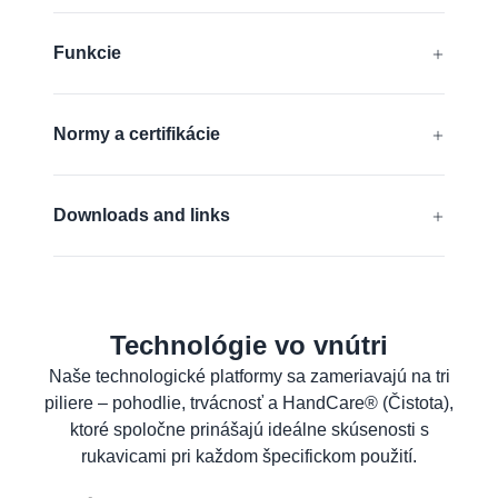
®
®
®
AD-APT
, CUTtech
, AIRtech
,
Funkcie
®
®
DURAtech
, ERGOtech
,
®
®
GRIPtech
, HandCare
Antistatický
Zistite viac
Normy a certifikácie
Kompatibilné s dotykovou obrazovkou
EN 388:2016 + A1:2018:
4X43F
Bez silikónu
Downloads and links
EN 16350:2014:
Rᵥ < 1,0 x 10⁸ Ω.
EÚ Vyhlásenie o zhode
ANSI/ISEA 105 (2016):
A6
Formulár bezpečnostných údajov pre
materiál
Technológie vo vnútri
Zistite viac
Produktový list
Naše technologické platformy sa zameriavajú na tri
piliere – pohodlie, trvácnosť a HandCare® (Čistota),
Informácie pre požívateľov
ktoré spoločne prinášajú ideálne skúsenosti s
rukavicami pri každom špecifickom použití.