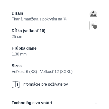
Product information
Dizajn
Tkaná manžeta s pokrytím na ¾
Dĺžka (veľkosť 10)
25 cm
Hrúbka dlane
1.30 mm
Sizes
Veľkosť 6 (XS) - Veľkosť 12 (XXXL)
Informácie pre požívateľov
Informácie pre požívateľov
Additional details
Technológie vo vnútri