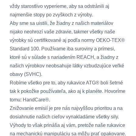
vždy starostlivo vyperieme, aby sa odstránili aj
najmenšie stopy po zvyškoch z výroby.
Aby sme sa uistili, že žiadny z našich materiálov
nijako neohrozí vaše zdravie, takmer všetky naše
výrobky sú certifikované aj podľa normy OEKO-TEX®
Standard 100. Používame iba suroviny a prímesi,
ktoré sú v súlade s nariadením REACH, a žiadny z
našich výrobkov neobsahuje látky vzbudzujúce veľké
obavy (SVHC).
Robíme všetko pre to, aby rukavice ATG® boli šetrné
tak k pokožke používateľa, ako aj k planéte. Hovoríme
tomu: HandCare®.
Znižovanie emisií je pre nás najvyššou prioritou a na
dosiahnutie našich cieľov vynakladáme všetky sily.
Výhody to však prináša aj vám, pretože naše rukavice
na mechanickú manipuláciu sa môžu prať opakovane.