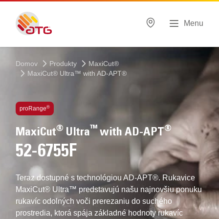
Menu
Domov
Produkty
MaxiCut®
MaxiCut® Ultra™ with AD-APT®
Technológie vo vnútri
®
proRange
®
™
®
MaxiCut
Ultra
with AD-APT
52-6755F
Teraz dostupné s technológiou AD-APT®. Rukavice
MaxiCut® Ultra™ predstavujú našu najnovšiu ponuku
rukavíc odolných voči prerezaniu do suchého
prostredia, ktorá spája základné hodnoty rukavíc