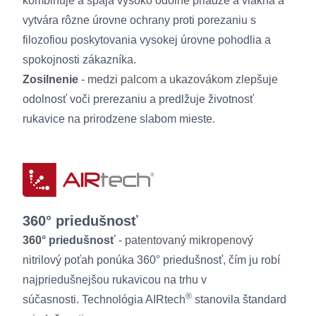
kombinuje a spája vysoko odolné priadze a vlákna a
vytvára rôzne úrovne ochrany proti porezaniu s
filozofiou poskytovania vysokej úrovne pohodlia a
spokojnosti zákazníka.
Zosilnenie
- medzi palcom a ukazovákom zlepšuje
odolnosť voči prerezaniu a predlžuje životnosť
rukavice na prirodzene slabom mieste.
360° priedušnosť
360° priedušnosť
- patentovaný mikropenový
nitrilový poťah ponúka 360° priedušnosť, čím ju robí
najpriedušnejšou rukavicou na trhu v
®
súčasnosti. Technológia AIRtech
stanovila štandard