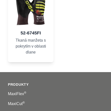
52-6745FI
Tkaná manžeta s
pokrytím v oblasti
dlane
Footer
PRODUKTY
®
MaxiFlex
®
MaxiCut