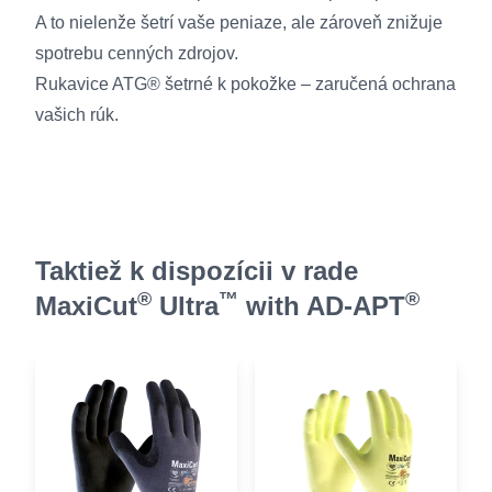
A to nielenže šetrí vaše peniaze, ale zároveň znižuje
spotrebu cenných zdrojov.
Rukavice ATG® šetrné k pokožke – zaručená ochrana
vašich rúk.
Taktiež k dispozícii v rade
®
™
®
MaxiCut
Ultra
with AD-APT