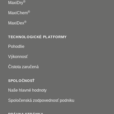
®
MaxiDry
®
MaxiChem
®
MaxiDex
TECHNOLOGICKÉ PLATFORMY
Pohodlie
Výkonnosť
Čistota zaručená
SPOLOČNOSŤ
Naše hlavné hodnoty
Spoločenská zodpovednosť podniku