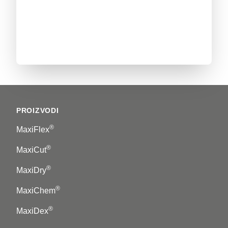
Footer
PROIZVODI
®
MaxiFlex
®
MaxiCut
®
MaxiDry
®
MaxiChem
®
MaxiDex