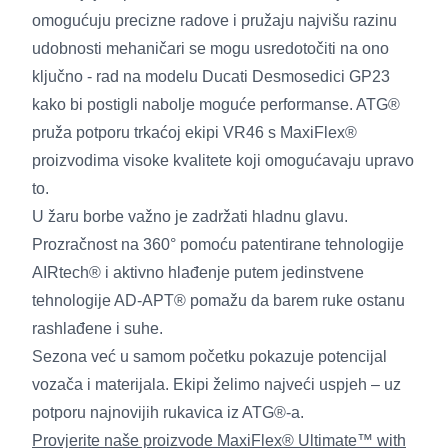
omogućuju precizne radove i pružaju najvišu razinu
udobnosti mehaničari se mogu usredotočiti na ono
ključno - rad na modelu Ducati Desmosedici GP23
kako bi postigli nabolje moguće performanse. ATG®
pruža potporu trkaćoj ekipi VR46 s MaxiFlex®
proizvodima visoke kvalitete koji omogućavaju upravo
to.
U žaru borbe važno je zadržati hladnu glavu.
Prozračnost na 360° pomoću patentirane tehnologije
AIRtech® i aktivno hlađenje putem jedinstvene
tehnologije AD-APT® pomažu da barem ruke ostanu
rashlađene i suhe.
Sezona već u samom početku pokazuje potencijal
vozača i materijala. Ekipi želimo najveći uspjeh – uz
potporu najnovijih rukavica iz ATG®-a.
Provjerite naše proizvode MaxiFlex® Ultimate™ with