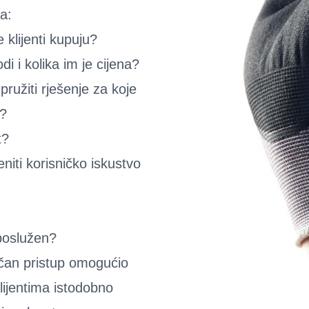
a:
e klijenti kupuju?
odi i kolika im je cijena?
pružiti rješenje za koje
i?
t?
iti korisničko iskustvo
e poslužen?
čan pristup omogućio
lijentima istodobno