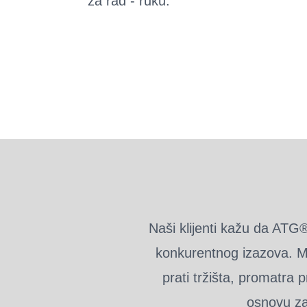
za rad - ruku.
Naši klijenti kažu da ATG®
konkurentnog izazova. Mi
prati tržišta, promatra 
osnovu za 