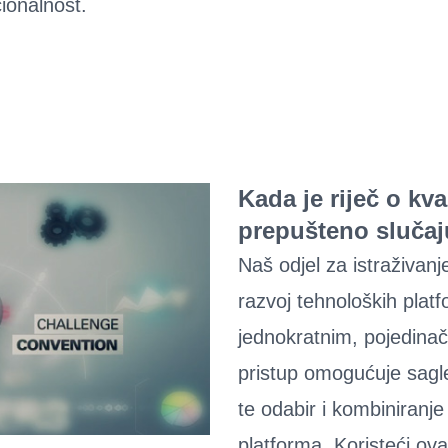
cionalnost.
Kada je riječ o kval
prepušteno slučaj
Naš odjel za istraživanj
razvoj tehnoloških platf
jednokratnim, pojedin
pristup omogućuje sagl
te odabir i kombiniranje
platforma. Koristeći ova