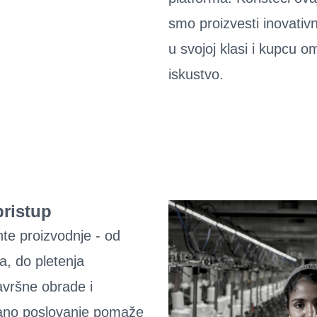
smo proizvesti inovativn
u svojoj klasi i kupcu o
iskustvo.
pristup
te proizvodnje - od
va, do pletenja
avršne obrade i
rano poslovanje pomaže