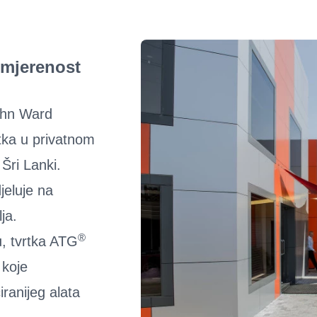
smjerenost
ohn Ward
rtka u privatnom
Šri Lanki.
djeluje na
ja.
®
u, tvrtka ATG
 koje
iranijeg alata