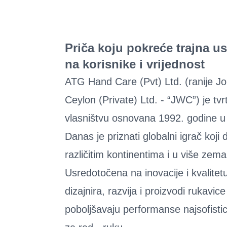
Priča koju pokreće trajna u
na korisnike i vrijednost
ATG Hand Care (Pvt) Ltd. (ranije J
Ceylon (Private) Ltd. - “JWC”) je tv
vlasništvu osnovana 1992. godine u 
Danas je priznati globalni igrač koji 
različitim kontinentima i u više zemal
Usredotočena na inovacije i kvalitet
dizajnira, razvija i proizvodi rukavice
poboljšavaju performanse najsofistic