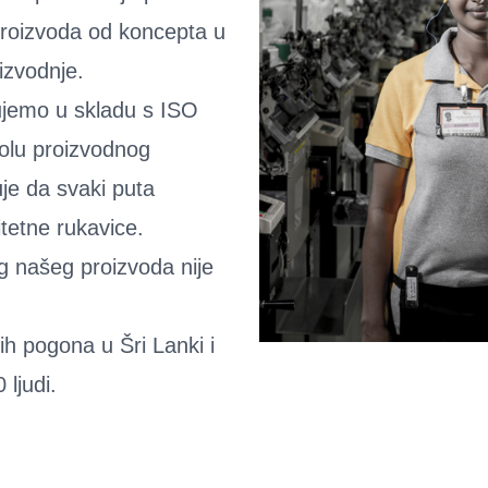
proizvoda od koncepta u
izvodnje.
ujemo u skladu s ISO
olu proizvodnog
e da svaki puta
itetne rukavice.
eg našeg proizvoda nije
ih pogona u Šri Lanki i
ljudi.