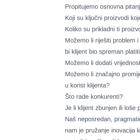
Propitujemo osnovna pitanj
Koji su ključni proizvodi koj
Koliko su prikladni ti proizv
Možemo li riješiti problem i 
bi klijent bio spreman platit
Možemo li dodati vrijednos
Možemo li značajno promijen
u korist klijenta?
Što rade konkurenti?
Je li klijent zbunjen ili loš
Naš neposredan, pragmati
nam je pružanje inovacija k