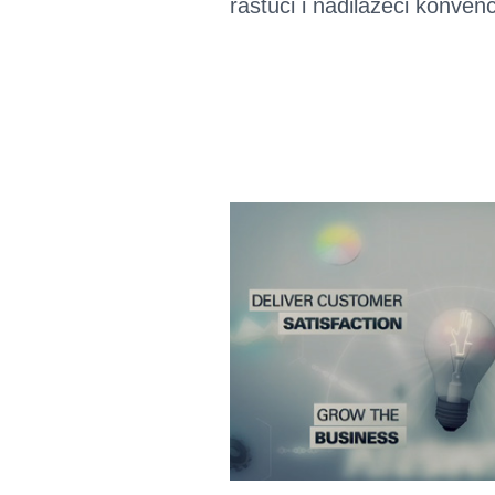
rastući i nadilazeći konven