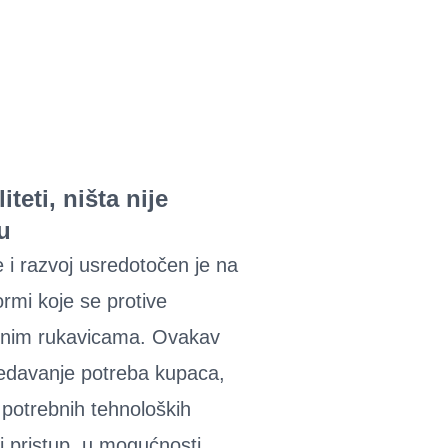
iteti, ništa nije
u
e i razvoj usredotočen je na
ormi koje se protive
ačnim rukavicama. Ovakav
edavanje potreba kupaca,
 potrebnih tehnoloških
j pristup, u mogućnosti