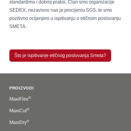
standardima i dobroj praksi. Član smo organizacije
SEDEX, nezavisno nas je procijenio SGS, te smo
pozitivno ocijenjeni u ispitivanju o etičnom poslovanju
SMETA.
Što je ispitivanje etičnog poslovanja Smeta?
Footer
PROIZVODI
®
MaxiFlex
®
MaxiCut
®
MaxiDry