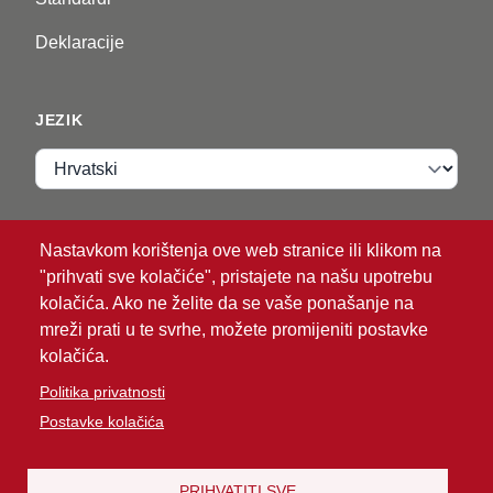
Deklaracije
JEZIK
Jezik
VIP ZONA
Nastavkom korištenja ove web stranice ili klikom na
"prihvati sve kolačiće", pristajete na našu upotrebu
Prijava
kolačića. Ako ne želite da se vaše ponašanje na
mreži prati u te svrhe, možete promijeniti postavke
kolačića.
Politika privatnosti
Postavke kolačića
®
© 2026 ATG
Intelligent Glove Solutions. Sva prava
pridržana.
PRIHVATITI SVE