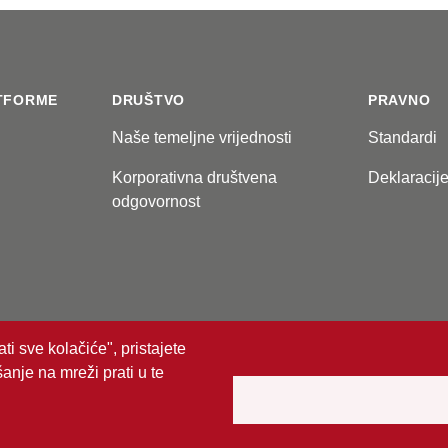
TFORME
DRUŠTVO
PRAVNO
Naše temeljne vrijednosti
Standardi
Korporativna društvena
Deklaracij
odgovornost
ti sve kolačiće", pristajete
anje na mreži prati u te
ržana.