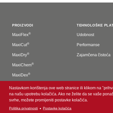
Footer
PROIZVODI
TEHNOLOŠKE PLA
®
MaxiFlex
Udobnost
®
MaxiCut
Performanse
®
MaxiDry
Zajamčena čistoća
®
MaxiChem
®
MaxiDex
Nastavkom korištenja ove web stranice ili klikom na "prihva
na našu upotrebu kolačića. Ako ne želite da se vaše ponaš
®
© 2026 ATG
Intelligent Glove Solutions. Sva prava prid
svrhe, možete promijeniti postavke kolačića.
Politika privatnosti
|
Odricanje od odgovornosti
Politika privatnosti
Postavke kolačića